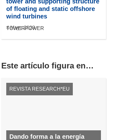
tower and supporting structure
of floating and static offshore
wind turbines
4 Mayo 2023
TOWERPOWER
Este artículo figura en…
REVISTA RESEARCH*EU
Dando forma a la energía