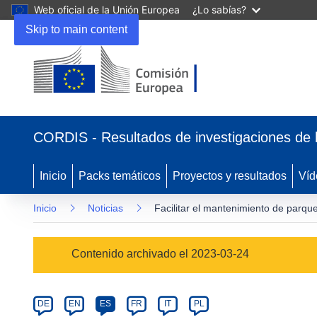
Web oficial de la Unión Europea
¿Lo sabías?
Skip to main content
(se
abrirá
CORDIS - Resultados de investigaciones de 
en
una
nueva
Inicio
Packs temáticos
Proyectos y resultados
Víd
ventana)
Inicio
Noticias
Facilitar el mantenimiento de parque
Article
Contenido archivado el 2023-03-24
Category
Article
DE
EN
ES
FR
IT
PL