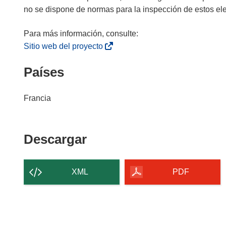
no se dispone de normas para la inspección de estos el
(
Sitio web del proyecto
s
Países
e
a
b
Francia
r
i
r
Descargar
Descargar
á
el
e
n
contenido
XML
PDF
u
de
n
la
a
página
n