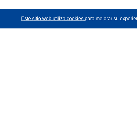
Este sitio web utiliza cookies
para mejorar su experie
CORDIS - Resultados de investigaciones de la UE
La
Oficina de Publicaciones de la Unión Europea
gestiona este sitio web.
Accesibilidad
Clasificación semiautomática de proyectos -
Declaración de explicabilidad