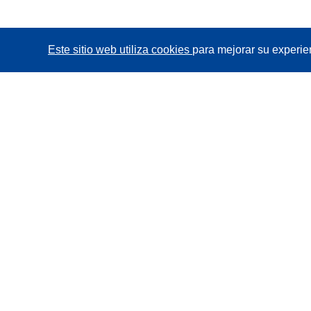
Este sitio web utiliza cookies
para mejorar su experie
CORDIS - Resultados de investigaciones de la UE
La
Oficina de Publicaciones de la Unión Europea
gestiona este sitio web.
Accesibilidad
Clasificación semiautomática de proyectos -
Declaración de explicabilidad