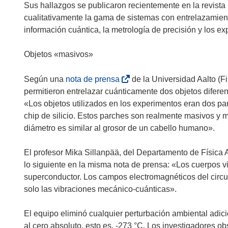
Sus hallazgos se publicaron recientemente en la revista
cualitativamente la gama de sistemas con entrelazamient
información cuántica, la metrología de precisión y los e
Objetos «masivos»
(
Según una
nota de prensa
de la Universidad Aalto (Fi
s
permitieron entrelazar cuánticamente dos objetos diferen
e
«Los objetos utilizados en los experimentos eran dos pa
a
chip de silicio. Estos parches son realmente masivos y
b
diámetro es similar al grosor de un cabello humano».
r
i
El profesor Mika Sillanpää, del Departamento de Física A
r
lo siguiente en la misma nota de prensa: «Los cuerpos v
á
superconductor. Los campos electromagnéticos del circuit
e
solo las vibraciones mecánico-cuánticas».
n
u
El equipo eliminó cualquier perturbación ambiental adic
n
al cero absoluto, esto es, -273 °C. Los investigadores 