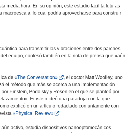
v
 media hora. En su opinión, este estudio facilita futuras
e
 macroescala, lo cual podría aprovecharse para construir
n
t
a
n
a
cuántica para transmitir las vibraciones entre dos parches.
)
del equipo, confesó también en la nota de prensa que «aún
(
nica de
«The Conversation»
, el doctor Matt Woolley, uno
s
uizá el método que más se acerca a una implementación
e
 por Einstein, Podolsky y Rosen en el que se planteó por
a
lazamiento». Einstein ideó una paradoja con la que
b
 como explicó en un artículo redactado conjuntamente con
r
(
evista
«Physical Review»
.
i
s
r
e
 aún activo, estudia dispositivos nanooptomecánicos