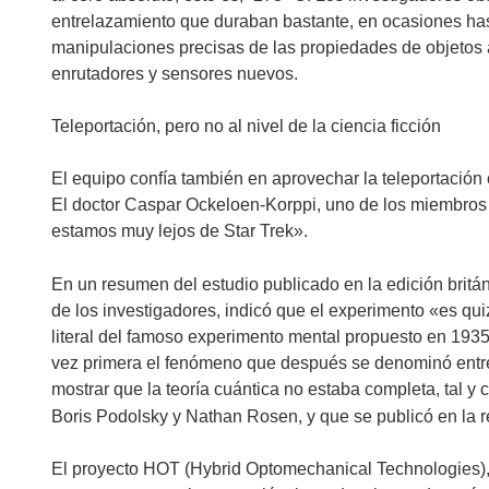
a
entrelazamiento que duraban bastante, en ocasiones hasta
n
manipulaciones precisas de las propiedades de objetos a
u
enrutadores y sensores nuevos.
e
v
Teleportación, pero no al nivel de la ciencia ficción
a
v
El equipo confía también en aprovechar la teleportación 
e
El doctor Caspar Ockeloen-Korppi, uno de los miembros 
n
estamos muy lejos de Star Trek».
t
a
En un resumen del estudio publicado en la edición britá
n
de los investigadores, indicó que el experimento «es q
a
literal del famoso experimento mental propuesto en 1935
)
vez primera el fenómeno que después se denominó entre
mostrar que la teoría cuántica no estaba completa, tal y
Boris Podolsky y Nathan Rosen, y que se publicó en la r
El proyecto HOT (Hybrid Optomechanical Technologies),