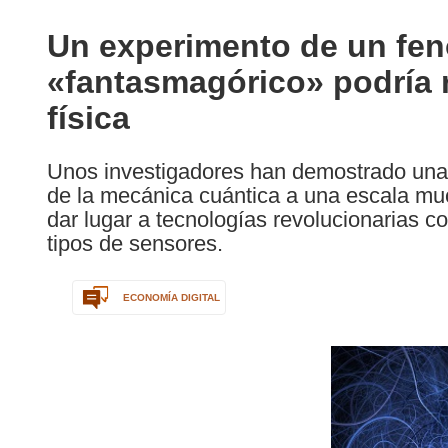
available
in
Un experimento de un fe
the
«fantasmagórico» podría r
following
languages:
física
Unos investigadores han demostrado una 
de la mecánica cuántica a una escala muc
dar lugar a tecnologías revolucionarias 
tipos de sensores.
ECONOMÍA DIGITAL