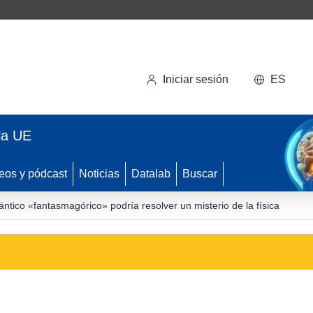
Iniciar sesión
ES
la UE
eos y pódcast
Noticias
Datalab
Buscar
ico «fantasmagórico» podría resolver un misterio de la física