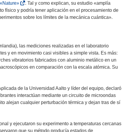
(
«Nature»
. Tal y como explican, su estudio «amplía
s
o físico y podría tener aplicación en el procesamiento de
e
xperimentos sobre los límites de la mecánica cuántica».
a
b
r
i
nlandia), las mediciones realizadas en el laboratorio
r
tes y en movimiento casi visibles a simple vista. Es más:
á
rches vibratorios fabricados con aluminio metálico en un
e
 macroscópicos en comparación con la escala atómica. Su
n
u
n
plicada de la Universidad Aalto y líder del equipo, declaró
a
ibrantes interactúan mediante un circuito de microondas
n
o alejan cualquier perturbación térmica y dejan tras de sí
u
e
v
ional y ejecutaron su experimento a temperaturas cercanas
a
observaron que su método producía estados de