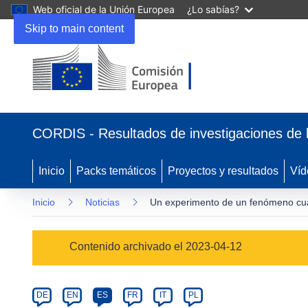
Web oficial de la Unión Europea
¿Lo sabías?
Skip to main content
(se
abrirá
CORDIS - Resultados de investigaciones de 
en
una
nueva
Inicio
Packs temáticos
Proyectos y resultados
Víd
ventana)
Inicio
Noticias
Un experimento de un fenómeno cuánt
Article
Contenido archivado el 2023-04-12
Category
Article
DE
EN
ES
FR
IT
PL