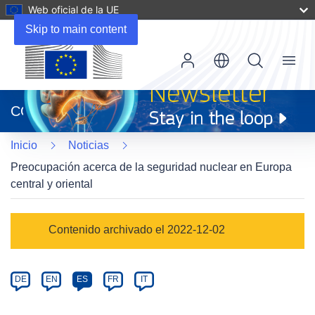
Web oficial de la UE
Skip to main content
Menu
(se
abrirá
CORDIS
en
una
Inicio
Noticias
nueva
ventana)
Preocupación acerca de la seguridad nuclear en Europa
central y oriental
Article
Contenido archivado el 2022-12-02
Category
Article
DE
EN
ES
FR
IT
available
in