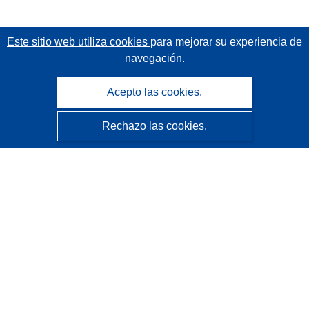
Este sitio web utiliza cookies
para mejorar su experiencia de
navegación.
Acepto las cookies.
Rechazo las cookies.
CORDIS - Resultados de investigaciones de la UE
La
Oficina de Publicaciones de la Unión Europea
gestiona este sitio web.
Accesibilidad
Clasificación semiautomática de proyectos - Declaración
de explicabilidad