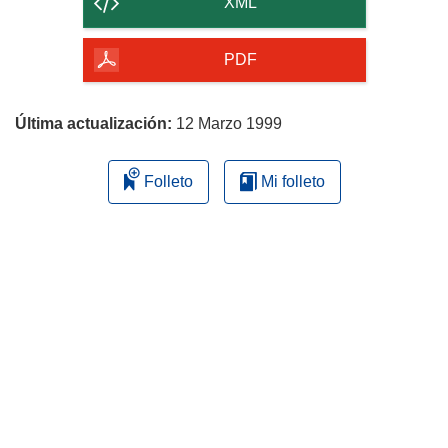
XML
de
la
PDF
página
Última actualización:
12 Marzo 1999
Folleto
Mi folleto