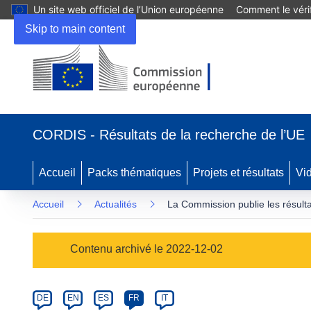
Un site web officiel de l’Union européenne
Comment le vérif
Skip to main content
(s’ouvre
dans
CORDIS - Résultats de la recherche de l’UE
une
nouvelle
fenêtre)
Accueil
Packs thématiques
Projets et résultats
Vi
Accueil
Actualités
La Commission publie les résult
Article
Contenu archivé le 2022-12-02
Category
Article
DE
EN
ES
FR
IT