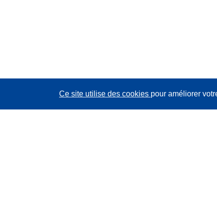
Ce site utilise des cookies
pour améliorer votr
CORDIS - Résultats de la recherche de l’UE
Ce site web est géré par l'
Office des publications de
l’Union européenne
Accessibilité