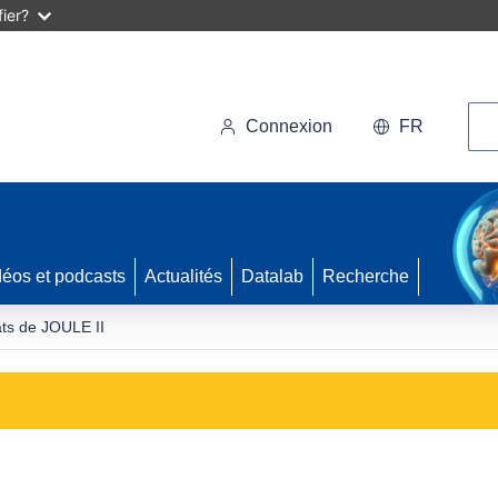
ier?
Rec
Connexion
FR
déos et podcasts
Actualités
Datalab
Recherche
ats de JOULE II