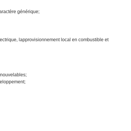
aractère générique;
lectrique, lapprovisionnement local en combustible et
enouvelables;
veloppement;