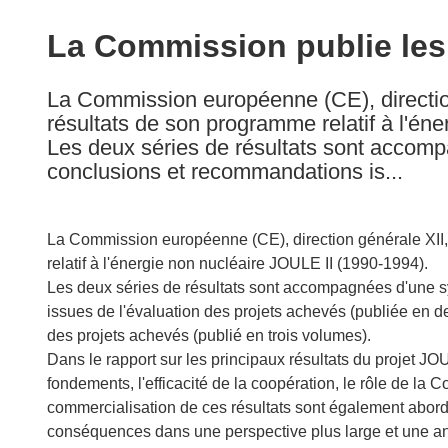
available
in
La Commission publie les 
the
following
La Commission européenne (CE), directio
languages:
résultats de son programme relatif à l'én
Les deux séries de résultats sont accom
conclusions et recommandations is...
La Commission européenne (CE), direction générale XII,
relatif à l'énergie non nucléaire JOULE II (1990-1994).
Les deux séries de résultats sont accompagnées d'une 
issues de l'évaluation des projets achevés (publiée en de
des projets achevés (publié en trois volumes).
Dans le rapport sur les principaux résultats du projet JO
fondements, l'efficacité de la coopération, le rôle de la Co
commercialisation de ces résultats sont également abor
conséquences dans une perspective plus large et une ana