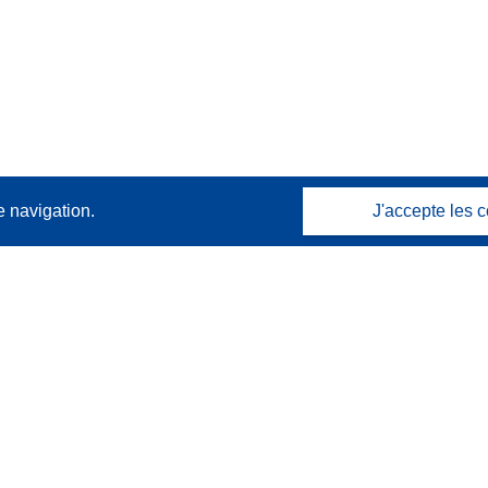
e navigation.
J'accepte les c
Contactez nous
Contacter notre Help Desk
Foire aux questions
(et leurs réponses)
Suivez-nous