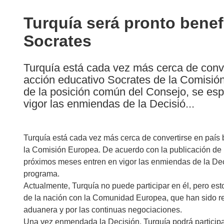
available
in
Turquía será pronto benef
the
Socrates
following
languages:
Turquía está cada vez más cerca de conve
acción educativo Socrates de la Comisió
de la posición común del Consejo, se es
vigor las enmiendas de la Decisió...
Turquía está cada vez más cerca de convertirse en país 
la Comisión Europea. De acuerdo con la publicación de 
próximos meses entren en vigor las enmiendas de la Deci
programa.
Actualmente, Turquía no puede participar en él, pero est
de la nación con la Comunidad Europea, que han sido refo
aduanera y por las continuas negociaciones.
Una vez enmendada la Decisión, Turquía podrá participar