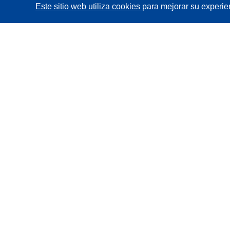
Este sitio web utiliza cookies
para mejorar su experie
CORDIS - Resultados de investigaciones de la UE
La
Oficina de Publicaciones de la Unión Europea
gestiona este sitio web.
Accesibilidad
Clasificación semiautomática de proyectos -
Declaración de explicabilidad