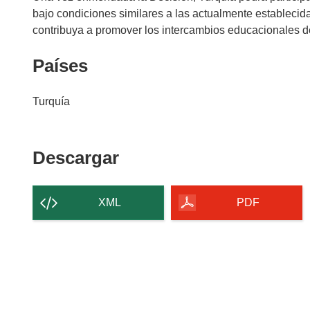
bajo condiciones similares a las actualmente establecid
contribuya a promover los intercambios educacionales de
Países
Turquía
Descargar
Descargar
el
contenido
XML
PDF
de
la
página