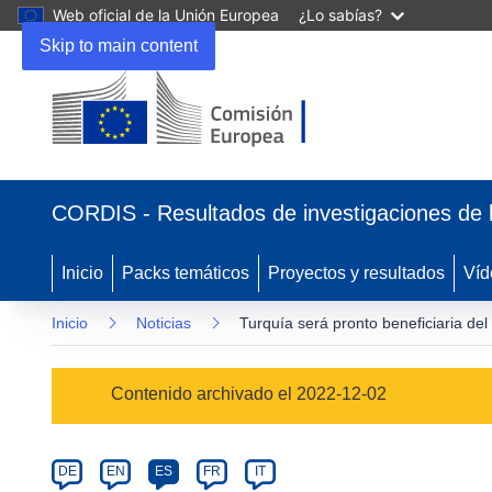
Web oficial de la Unión Europea
¿Lo sabías?
Skip to main content
(se
abrirá
CORDIS - Resultados de investigaciones de 
en
una
nueva
Inicio
Packs temáticos
Proyectos y resultados
Víd
ventana)
Inicio
Noticias
Turquía será pronto beneficiaria de
Article
Contenido archivado el 2022-12-02
Category
Article
DE
EN
ES
FR
IT