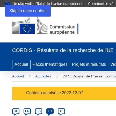
Un site web officiel de l’Union européenne
Comment le vérif
Skip to main content
(s’ouvre
dans
CORDIS - Résultats de la recherche de l’UE
une
nouvelle
fenêtre)
Accueil
Packs thématiques
Projets et résultats
Vi
Accueil
Actualités
VIPS: Dossier de Presse: Contrô
Article
Contenu archivé le 2022-12-07
Category
Article
DE
EN
ES
FR
IT