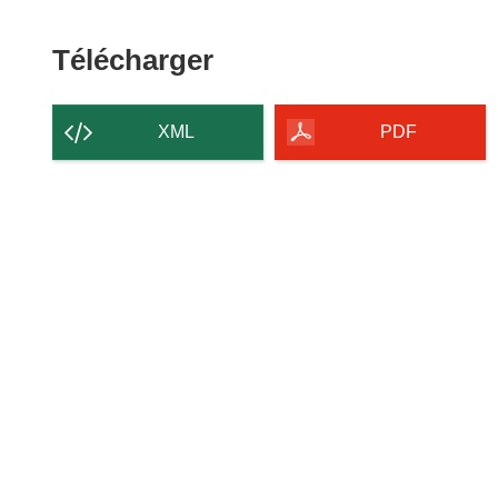
Télécharger
Télécharger
le
contenu
XML
PDF
de
la
page