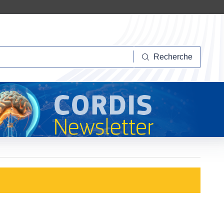
herche
Recherche