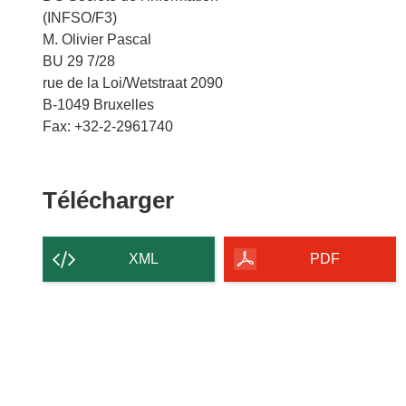
(INFSO/F3)
M. Olivier Pascal
BU 29 7/28
rue de la Loi/Wetstraat 2090
B-1049 Bruxelles
Fax: +32-2-2961740
Télécharger
Télécharger
le
contenu
XML
PDF
de
la
page