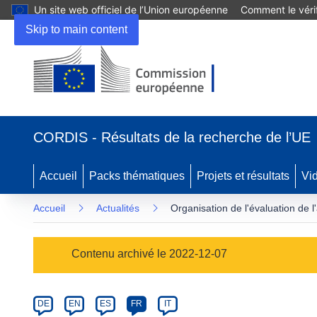
Un site web officiel de l’Union européenne
Comment le vérif
Skip to main content
(s’ouvre
dans
CORDIS - Résultats de la recherche de l’UE
une
nouvelle
fenêtre)
Accueil
Packs thématiques
Projets et résultats
Vi
Accueil
Actualités
Organisation de l'évaluation de 
Article
Contenu archivé le 2022-12-07
Category
Article
DE
EN
ES
FR
IT