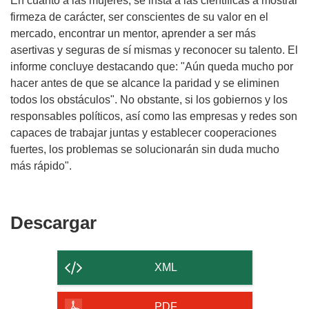
En cuanto a las mujeres, se insta a las científicas a mostrar
firmeza de carácter, ser conscientes de su valor en el
mercado, encontrar un mentor, aprender a ser más
asertivas y seguras de sí mismas y reconocer su talento. El
informe concluye destacando que: "Aún queda mucho por
hacer antes de que se alcance la paridad y se eliminen
todos los obstáculos". No obstante, si los gobiernos y los
responsables políticos, así como las empresas y redes son
capaces de trabajar juntas y establecer cooperaciones
fuertes, los problemas se solucionarán sin duda mucho
más rápido".
Descargar
Descargar
el
contenido
XML
de
la
PDF