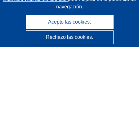
navegación.
Acepto las cookies.
Rechazo las cookies.
CORDIS - Resultados de investigaciones de la UE
La
Oficina de Publicaciones de la Unión Europea
gestiona este sitio web.
Accesibilidad
Clasificación semiautomática de proyectos - Declaración
de explicabilidad
Póngase en contacto
Contacto con Help Desk