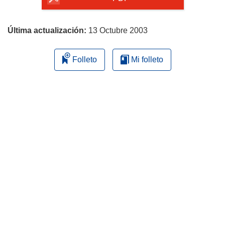
página
Última actualización:
13 Octubre 2003
Folleto
Mi folleto