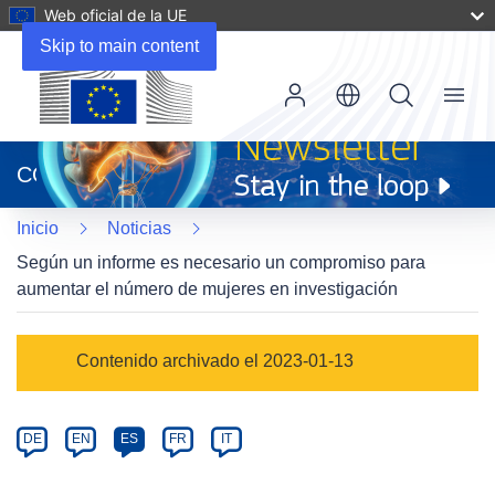
Web oficial de la UE
Skip to main content
Menu
(se
abrirá
CORDIS
en
una
Inicio
Noticias
nueva
ventana)
Según un informe es necesario un compromiso para
aumentar el número de mujeres en investigación
Article
Contenido archivado el 2023-01-13
Category
Article
DE
EN
ES
FR
IT
available
in