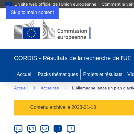
Un site web officiel de l’Union européenne
Comment le vérif
Skip to main content
(s’ouvre
dans
CORDIS - Résultats de la recherche de l’UE
une
nouvelle
fenêtre)
Accueil
Packs thématiques
Projets et résultats
Vi
Accueil
Actualités
L'Allemagne lance un plan d'act
Article
Contenu archivé le 2023-01-13
Category
Article
DE
EN
ES
FR
IT