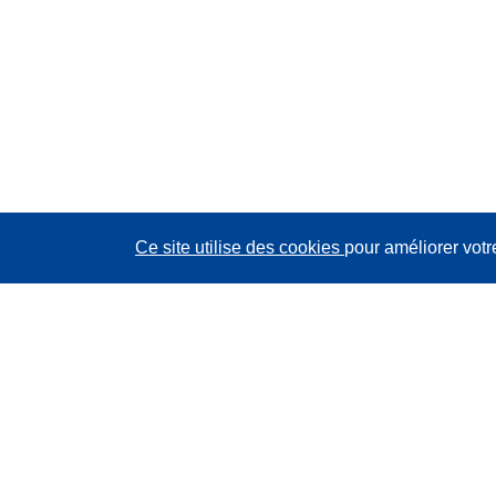
Ce site utilise des cookies
pour améliorer votr
CORDIS - Résultats de la recherche de l’UE
Ce site web est géré par l'
Office des publications de
l’Union européenne