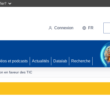
ier?
Rec
Connexion
FR
déos et podcasts
Actualités
Datalab
Recherche
ion en faveur des TIC