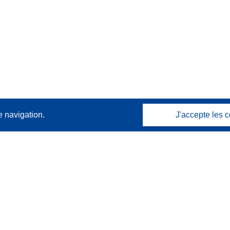
e navigation.
J'accepte les c
Contactez nous
Contacter notre Help Desk
Foire aux questions
(et leurs réponses)