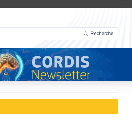
herche
Recherche