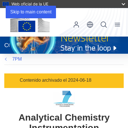
Web oficial de la UE
Skip to main content
Menu
(se
abrirá
CORDIS
en
una
7PM
nueva
ventana)
Contenido archivado el 2024-06-18
Analytical Chemistry
Instrumentation