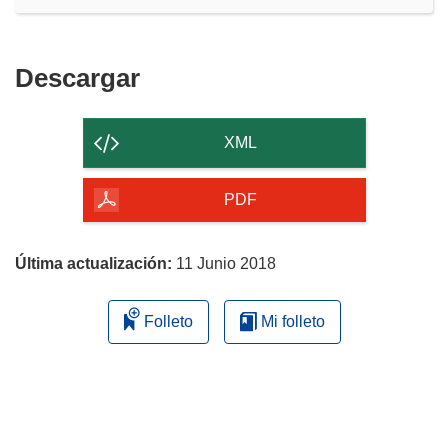
Descargar
Descargar
el
contenido
XML
de
la
PDF
página
Última actualización:
11 Junio 2018
Folleto
Mi folleto