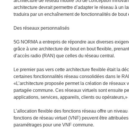
architecture de réseau mobile 5G de conception innovante
o
architecture devrait permettre d’adapter le réseau à un l
u
traduira par un enchaînement de fonctionnalités de bout 
v
r
Des réseaux personnalisés
e
d
5G NORMA a entrepris de répondre aux diverses exigence
a
grâce à une architecture de bout en bout flexible, prenan
n
d’accès radio (RAN) que celles du réseau central.
s
u
Le premier pas vers cette architecture flexible était la 
n
certaines fonctionnalités réseau consolidées dans le R
e
«L’architecture proposée permet la création de réseaux v
n
partagée commune. Ces réseaux virtuels sont ensuite pe
o
applications, services, appareils, clients ou opérateurs,»
u
v
L’allocation flexible des fonctions réseau offre un niveau
e
fonctions de réseau virtuel (VNF) peuvent être attribuées à
l
paramétrages pour une VNF commune.