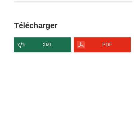
Télécharger
Télécharger
le
contenu
XML
PDF
de
la
page