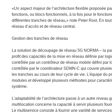
l
e
«Un aspect majeur de l’architecture flexible proposée par
f
fonctions, ou blocs fonctionnels, à la fois pour le fonctio
e
différentes tranches de réseau,» note Peter Rost. En tout
n
réseau d’accès et de réseau central.
ê
t
Gestion des tranches de réseau
r
e
La solution de découpage de réseau 5G NORMA – la partiti
)
profit des capacités de la mise en réseau définie par log
contrôlée par un contrôleur de réseau mobile défini par 
contrôlée par le coordinateur SDMN-C qui couvre plusieu
les tranches au cours de leur cycle de vie. L’équipe du p
modules et développé plusieurs méthodes pour caractérise
système.
L’adaptabilité de l’architecture passe à un autre niveau 
multilocation concerne la capacité à servir plusieurs four
Le multiservice consiste à fournir une variété de servic