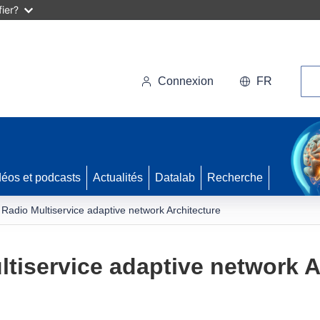
ier?
Rec
Connexion
FR
déos et podcasts
Actualités
Datalab
Recherche
Radio Multiservice adaptive network Architecture
tiservice adaptive network A