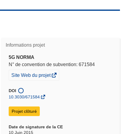
Informations projet
5G NORMA
N° de convention de subvention: 671584
(s’ouvre
Site Web du projet
dans
une
DOI
nouvelle
10.3030/671584
fenêtre)
Projet clôturé
Date de signature de la CE
10 Juin 2015