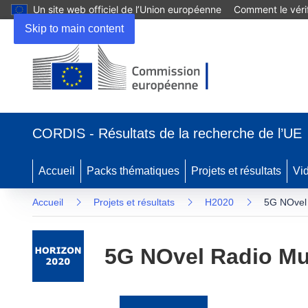
Un site web officiel de l’Union européenne
Comment le vérif
Skip to main content
(s’ouvre
dans
CORDIS - Résultats de la recherche de l’UE
une
nouvelle
fenêtre)
Accueil
Packs thématiques
Projets et résultats
Vi
Accueil
Projets et résultats
H2020
5G NOvel 
5G NOvel Radio Mul