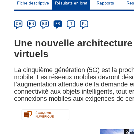
Fiche descriptive
Résultats en bref
Rapports
Rés
Article
Category
Article
DE
EN
ES
FR
IT
PL
available
in
Une nouvelle architectur
the
virtuels
following
languages:
La cinquième génération (5G) est la proch
mobile. Les réseaux mobiles devront dés
l’augmentation attendue de la demande e
connectivité aux objets intelligents, tout e
connexions mobiles aux exigences de cert
ÉCONOMIE
NUMÉRIQUE