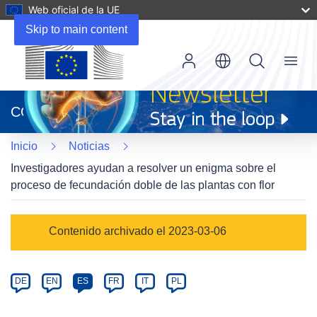
Web oficial de la UE
Skip to main content
Menu
(se
abrirá
CORDIS
en
una
Inicio
Noticias
nueva
ventana)
Investigadores ayudan a resolver un enigma sobre el
proceso de fecundación doble de las plantas con flor
Article
Contenido archivado el 2023-03-06
Category
Article
DE
EN
ES
FR
IT
PL
available
in