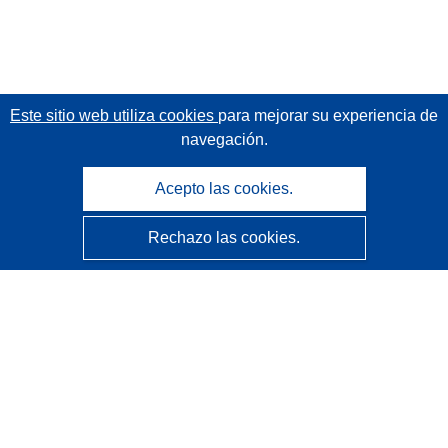
Este sitio web utiliza cookies
para mejorar su experiencia de
navegación.
Acepto las cookies.
Rechazo las cookies.
CORDIS - Resultados de investigaciones de la UE
La
Oficina de Publicaciones de la Unión Europea
gestiona este sitio web.
Accesibilidad
Clasificación semiautomática de proyectos - Declaración