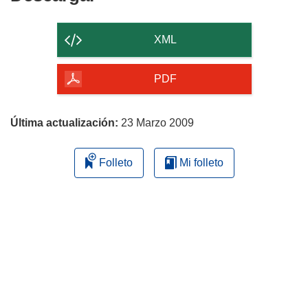
el
contenido
XML
de
la
PDF
página
Última actualización:
23 Marzo 2009
Folleto
Mi folleto