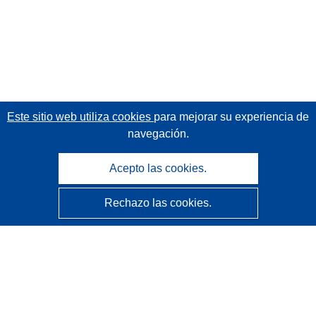
Este sitio web utiliza cookies
para mejorar su experiencia de
navegación.
Acepto las cookies.
Rechazo las cookies.
CORDIS - Resultados de investigaciones de la UE
La
Oficina de Publicaciones de la Unión Europea
gestiona este sitio web.