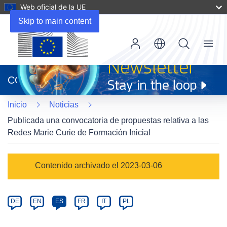
Web oficial de la UE
Skip to main content
Menu
(se
abrirá
CORDIS
en
una
Inicio
Noticias
nueva
ventana)
Publicada una convocatoria de propuestas relativa a las
Redes Marie Curie de Formación Inicial
Article
Contenido archivado el 2023-03-06
Category
Article
DE
EN
ES
FR
IT
PL
available
in