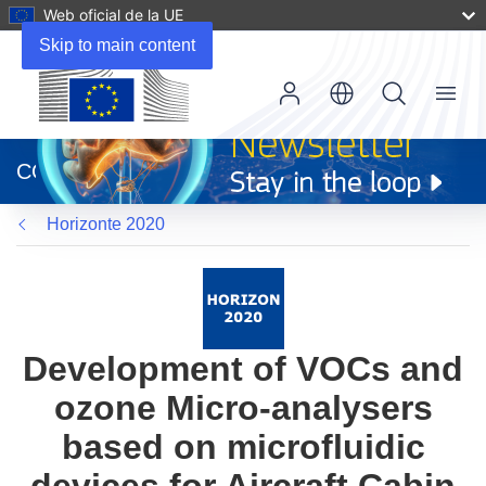
Web oficial de la UE
Skip to main content
Menu
(se
abrirá
CORDIS
en
una
Horizonte 2020
nueva
ventana)
Development of VOCs and
ozone Micro-analysers
based on microfluidic