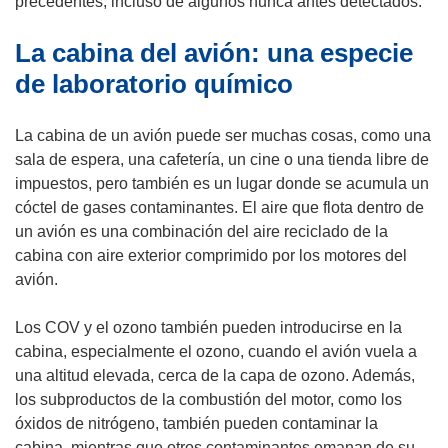
precedentes, incluso de algunos nunca antes detectados.
e
La cabina del avión: una especie
n
u
de laboratorio químico
n
a
La cabina de un avión puede ser muchas cosas, como una
n
sala de espera, una cafetería, un cine o una tienda libre de
u
impuestos, pero también es un lugar donde se acumula un
e
cóctel de gases contaminantes. El aire que flota dentro de
v
un avión es una combinación del aire reciclado de la
a
cabina con aire exterior comprimido por los motores del
v
avión.
e
n
Los COV y el ozono también pueden introducirse en la
t
cabina, especialmente el ozono, cuando el avión vuela a
a
una altitud elevada, cerca de la capa de ozono. Además,
n
los subproductos de la combustión del motor, como los
a
óxidos de nitrógeno, también pueden contaminar la
)
cabina, mientras que otros contaminantes emanan de su