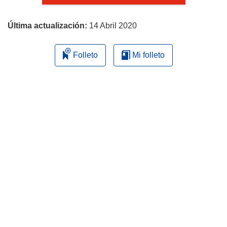
página
Última actualización:
14 Abril 2020
Folleto
Mi folleto