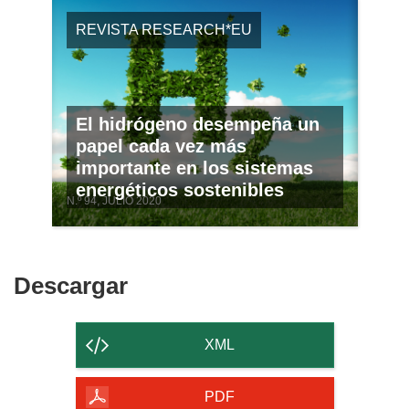
REVISTA RESEARCH*EU
El hidrógeno desempeña un
papel cada vez más
importante en los sistemas
energéticos sostenibles
N.º 94, JULIO 2020
Descargar
Descargar
el
contenido
XML
de
la
PDF