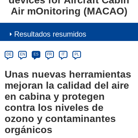
devices for Aircraft Cabin
Air mOnitoring (MACAO)
Resultados resumidos
Article
Category
Article
DE
EN
ES
FR
IT
PL
available
in
Unas nuevas herramientas
the
mejoran la calidad del aire
following
languages:
en cabina y protegen
contra los niveles de
ozono y contaminantes
orgánicos