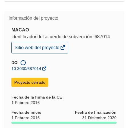
Información del proyecto
MACAO
Identificador del acuerdo de subvención: 687014
(se
Sitio web del proyecto
abrirá
en
una
DOI
nueva
10.3030/687014
ventana)
Proyecto cerrado
Fecha de la firma de la CE
1 Febrero 2016
Fecha de inicio
Fecha de finalización
1 Febrero 2016
31 Diciembre 2020