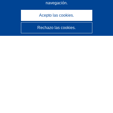
navegación.
Acepto las cookies.
Rechazo las cookies.
CORDIS - Resultados de investigaciones de la UE
La
Oficina de Publicaciones de la Unión Europea
gestiona este sitio web.
Accesibilidad
Clasificación semiautomática de proyectos - Declaración
de explicabilidad
Póngase en contacto
Contacto con Help Desk