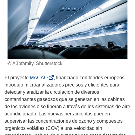
© A3pfamily, Shutterstock
(
El proyecto
MACAO
, financiado con fondos europeos,
s
introdujo microanalizadores precisos y eficientes para
e
detectar y analizar la circulación de diversos
a
contaminantes gaseosos que se generan en las cabinas
b
de los aviones o se liberan a través de los sistemas de aire
r
acondicionado. Las nuevas herramientas pueden
i
supervisar las concentraciones de ozono y compuestos
r
orgánicos volátiles (COV) a una velocidad sin
á