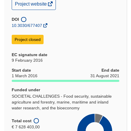
(opens
Project website
in
new
window)
DOI
10.3030/677407
Project closed
EC signature date
9 February 2016
Start date
End date
1 March 2016
31 August 2021
Funded under
SOCIETAL CHALLENGES - Food security, sustainable
agriculture and forestry, marine, maritime and inland
water research, and the bioeconomy
Total cost
€ 7 628 403,00