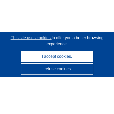
This site uses cookies
to offer you a better browsing
experience.
I accept cookies.
I refuse cookies.
CORDIS - EU research results
This website is managed by the
Publications Office of the
European Union
Accessibility