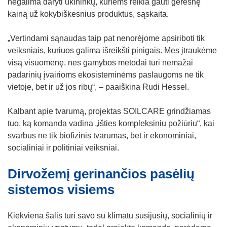
negalima daryti ūkininkų, kuriems reikia gauti geresnę
kainą už kokybiškesnius produktus, sąskaita.
„Vertindami sąnaudas taip pat nenorėjome apsiriboti tik
veiksniais, kuriuos galima išreikšti pinigais. Mes įtraukėme
visą visuomenę, nes gamybos metodai turi nemažai
padarinių įvairioms ekosisteminėms paslaugoms ne tik
vietoje, bet ir už jos ribų“, – paaiškina Rudi Hessel.
Kalbant apie tvarumą, projektas SOILCARE grindžiamas
tuo, ką komanda vadina „išties kompleksiniu požiūriu“, kai
svarbus ne tik biofizinis tvarumas, bet ir ekonominiai,
socialiniai ir politiniai veiksniai.
Dirvožemį gerinančios pasėlių
sistemos visiems
Kiekviena šalis turi savo su klimatu susijusių, socialinių ir