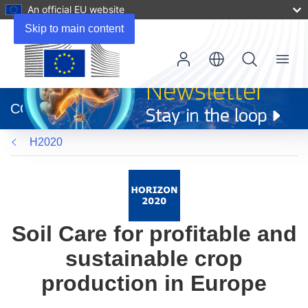
An official EU website
Skip to main content
Menu
(opens
in
CORDIS
new
window)
H2020
Soil Care for profitable and
sustainable crop
production in Europe