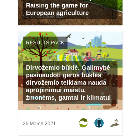
Raising the game for
European agriculture
NO. 96, OCTOBER 2020
RESULTS PACK
Dirvožemio būklė. Galimybė
pasinaudoti geros būklės
dirvožemio teikiama nauda
aprūpinimui maistu,
žmonėms, gamtai ir klimatui
26 March 2021