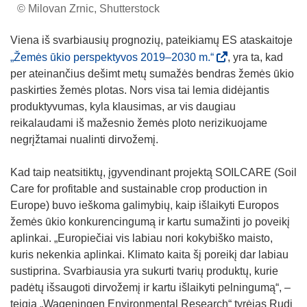
© Milovan Zrnic, Shutterstock
Viena iš svarbiausių prognozių, pateikiamų ES ataskaitoje
(
„Žemės ūkio perspektyvos 2019–2030 m.“
, yra ta, kad
o
per ateinančius dešimt metų sumažės bendras žemės ūkio
p
paskirties žemės plotas. Nors visa tai lemia didėjantis
e
produktyvumas, kyla klausimas, ar vis daugiau
n
reikalaudami iš mažesnio žemės ploto nerizikuojame
s
negrįžtamai nualinti dirvožemį.
i
n
Kad taip neatsitiktų, įgyvendinant projektą SOILCARE (Soil
n
Care for profitable and sustainable crop production in
e
Europe) buvo ieškoma galimybių, kaip išlaikyti Europos
w
žemės ūkio konkurencingumą ir kartu sumažinti jo poveikį
w
aplinkai. „Europiečiai vis labiau nori kokybiško maisto,
i
kuris nekenkia aplinkai. Klimato kaita šį poreikį dar labiau
n
sustiprina. Svarbiausia yra sukurti tvarių produktų, kurie
d
padėtų išsaugoti dirvožemį ir kartu išlaikyti pelningumą“, –
o
teigia „Wageningen Environmental Research“ tyrėjas Rudi