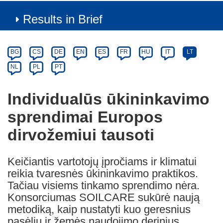
Results in Brief
Article
Category
Article
BG
CS
DE
EN
ES
FR
HU
IT
LT
available
NL
PL
PT
in
the
Individualūs ūkininkavimo
following
languages:
sprendimai Europos
dirvožemiui tausoti
Keičiantis vartotojų įpročiams ir klimatui
reikia tvaresnės ūkininkavimo praktikos.
Tačiau visiems tinkamo sprendimo nėra.
Konsorciumas SOILCARE sukūrė naują
metodiką, kaip nustatyti kuo geresnius
pasėlių ir žemės naudojimo derinius