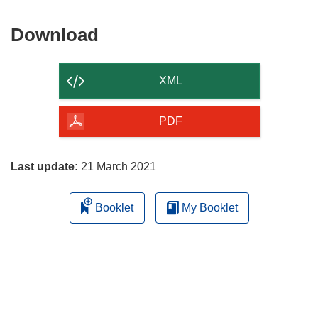
Download
Download
the
content
XML
of
the
PDF
page
Last update:
21 March 2021
Booklet
My Booklet