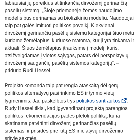
labiausiai jų poreikius atitinkančią dirvožemį gerinančią
pasėlių sistemą. „Šioje priemonėje žemės naudojimo
modelis bus derinamas su biofizikiniu modeliu. Naudotojai
taip pat galės imituoti politikos poveikį. Kiekvienai
dirvožemį gerinančių pasėlių sistemų kategorijai šiuo metu
kuriame žemėlapius, kuriuose matoma, kur ji yra tinkama ir
aktuali. Šiuos žemėlapius įtrauksime į modelį, kuris,
atsižvelgdamas į vietos sąlygas, patars dėl perspektyvių
dirvožemį saugančių pasėlių sistemos kategorijų“, –
priduria Rudi Hessel.
Projekto komanda taip pat rengia ataskaitą dėl gerų
politikos alternatyvų pasirinkimo ES ir tyrimo vietų
(
lygmenimis. Jau paskelbtos trys
politikos santraukos
.
o
Rudy Hessel tikisi, kad įgyvendinant projektą parengtos
p
politikos rekomendacijos padės plėtoti politiką, kuria
e
skatinama patvirtinti dirvožemį gerinančias pasėlių
n
sistemas, ir prisidės prie kitų ES iniciatyvų dirvožemio
s
srityje sėkmės.