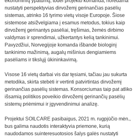
ekonominių ypatumų, todėl projekto komanda, norėdama
nustatyti perspektyvias dirvožemį gerinančias pasėlių
sistemas, atrinko 16 tyrimo vietų visoje Europoje. Šiose
sistemose atsižvelgiama į esamus metodus, tokius kaip
dirvožemį gerinantys pasėliai, tręšimas, žemės dirbimo
valdymas ir sprendimai, užkertantys kelią tankinimui.
Pavyzdžiui, Norvegijoje komanda išbandė biologinį
tankinimo mažinimą, augalų mišinius dengiamiems
pasėliams ir tikslųjį ūkininkavimą.
Visose 16 vietų darbai vis dar tęsiami, tačiau jau sukurta
metodika, skirta stebėti ir vertinti patvirtintas dirvožemį
gerinančias pasėlių sistemas. Konsorciumas taip pat atliko
išsamią politikos poveikio dirvožemį gerinančių pasėlių
sistemų priėmimui ir įgyvendinimui analizę.
Projektui SOILCARE pasibaigus, 2021 m. rugpjūčio mėn.,
bus galima naudotis interaktyvia priemone, kurią
naudodamos suinteresuotosios šalys galės nustatyti