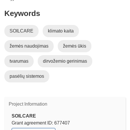
i
Keywords
n
n
e
SOILCARE
klimato kaita
w
w
žemės naudojimas
žemės ūkis
i
n
d
tvarumas
dirvožemio gerinimas
o
w
pasėlių sistemos
)
Project Information
SOILCARE
Grant agreement ID: 677407