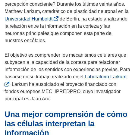
percepción consciente? Durante los últimos veinte años,
Matthew Larkum, catedrático de plasticidad neuronal en la
(
Universidad Humboldt
de Berlín, ha estado analizando
s
la relación entre la información en la corteza y las
e
neuronas principales que componen esta parte de
a
nuestros encéfalos.
b
r
El objetivo es comprender los mecanismos celulares que
i
subyacen a la capacidad de la corteza para relacionar
r
información de los sentidos con experiencias previas. Para
á
(
basarse en su trabajo realizado en el
Laboratorio Larkum
e
s
, Larkum ha auspiciado el proyecto financiado con
n
e
fondos europeos MECHPREDPRO, cuyo investigador
u
a
principal es Jaan Aru.
n
b
Una mejor comprensión de cómo
a
r
n
i
las células interpretan la
u
r
información
e
á