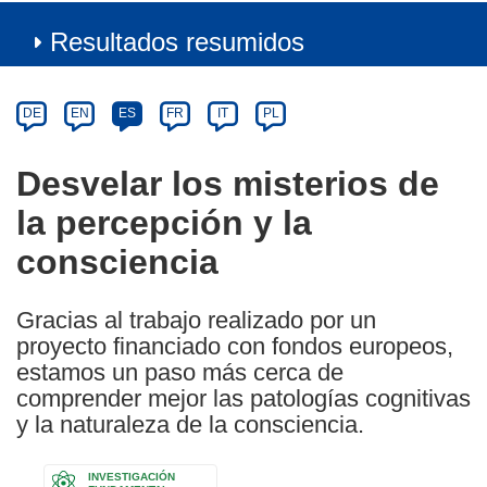
Resultados resumidos
Article
Category
Article
DE
EN
ES
FR
IT
PL
available
in
Desvelar los misterios de
the
la percepción y la
following
languages:
consciencia
Gracias al trabajo realizado por un
proyecto financiado con fondos europeos,
estamos un paso más cerca de
comprender mejor las patologías cognitivas
y la naturaleza de la consciencia.
INVESTIGACIÓN