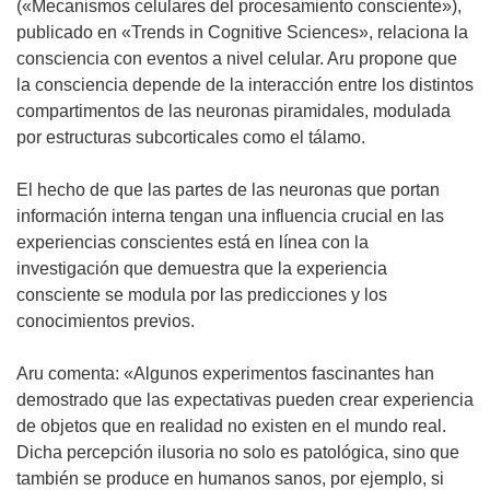
s
(«Mecanismos celulares del procesamiento consciente»),
e
e
publicado en «Trends in Cognitive Sciences», relaciona la
n
a
consciencia con eventos a nivel celular. Aru propone que
u
b
la consciencia depende de la interacción entre los distintos
n
r
compartimentos de las neuronas piramidales, modulada
a
i
por estructuras subcorticales como el tálamo.
n
r
u
á
El hecho de que las partes de las neuronas que portan
e
e
información interna tengan una influencia crucial en las
v
n
experiencias conscientes está en línea con la
a
u
investigación que demuestra que la experiencia
v
n
consciente se modula por las predicciones y los
e
a
conocimientos previos.
n
n
t
u
Aru comenta: «Algunos experimentos fascinantes han
a
e
demostrado que las expectativas pueden crear experiencia
n
v
de objetos que en realidad no existen en el mundo real.
a
a
Dicha percepción ilusoria no solo es patológica, sino que
)
v
también se produce en humanos sanos, por ejemplo, si