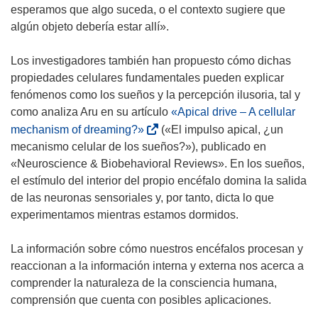
e
esperamos que algo suceda, o el contexto sugiere que
n
algún objeto debería estar allí».
t
a
Los investigadores también han propuesto cómo dichas
n
propiedades celulares fundamentales pueden explicar
a
fenómenos como los sueños y la percepción ilusoria, tal y
)
como analiza Aru en su artículo
«Apical drive – A cellular
(
mechanism of dreaming?»
(«El impulso apical, ¿un
s
mecanismo celular de los sueños?»), publicado en
e
«Neuroscience & Biobehavioral Reviews». En los sueños,
a
el estímulo del interior del propio encéfalo domina la salida
b
de las neuronas sensoriales y, por tanto, dicta lo que
r
experimentamos mientras estamos dormidos.
i
r
La información sobre cómo nuestros encéfalos procesan y
á
reaccionan a la información interna y externa nos acerca a
e
comprender la naturaleza de la consciencia humana,
n
comprensión que cuenta con posibles aplicaciones.
u