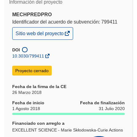
Información del proyecto
MECHPREDPRO
Identificador del acuerdo de subvención: 799411
(se
Sitio web del proyecto
abrirá
en
una
DOI
nueva
10.3030/799411
ventana)
Proyecto cerrado
Fecha de la firma de la CE
26 Marzo 2018
Fecha de inicio
Fecha de finalización
1 Agosto 2018
31 Julio 2020
Financiado con arreglo a
EXCELLENT SCIENCE - Marie Skłodowska-Curie Actions