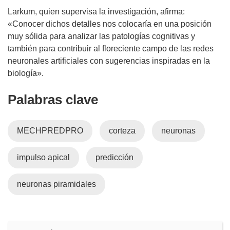
n
Larkum, quien supervisa la investigación, afirma:
a
«Conocer dichos detalles nos colocaría en una posición
n
muy sólida para analizar las patologías cognitivas y
u
también para contribuir al floreciente campo de las redes
e
neuronales artificiales con sugerencias inspiradas en la
v
biología».
a
Palabras clave
v
e
n
MECHPREDPRO
corteza
neuronas
t
a
impulso apical
predicción
n
a
)
neuronas piramidales