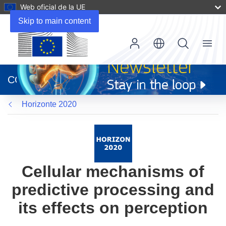
Web oficial de la UE
Skip to main content
Menu
(se
abrirá
CORDIS
en
una
Horizonte 2020
nueva
ventana)
Cellular mechanisms of
predictive processing and
its effects on perception