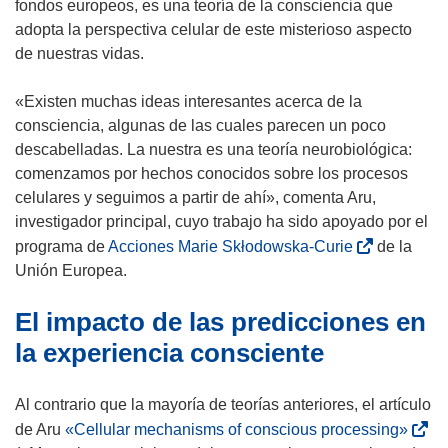
u
fondos europeos, es una teoría de la consciencia que
e
adopta la perspectiva celular de este misterioso aspecto
v
de nuestras vidas.
a
v
«Existen muchas ideas interesantes acerca de la
e
consciencia, algunas de las cuales parecen un poco
n
descabelladas. La nuestra es una teoría neurobiológica:
t
comenzamos por hechos conocidos sobre los procesos
a
celulares y seguimos a partir de ahí», comenta Aru,
n
investigador principal, cuyo trabajo ha sido apoyado por el
a
(
programa de
Acciones Marie Skłodowska-Curie
de la
)
s
Unión Europea.
e
El impacto de las predicciones en
a
b
la experiencia consciente
r
i
Al contrario que la mayoría de teorías anteriores, el artículo
r
(
de Aru
«Cellular mechanisms of conscious processing»
á