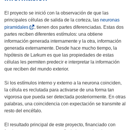
v
e
El proyecto se inició con la observación de que las
a
n
principales células de salida de la corteza, las
v
neuronas
u
(
e
piramidales
, tienen dos partes diferenciadas. Estas dos
n
s
n
partes reciben diferentes estímulos: una obtiene
a
e
t
información generada internamente y la otra, información
n
a
a
generada externamente. Desde hace mucho tiempo, la
u
b
n
hipótesis de Larkum es que las propiedades de estas
e
r
a
células les permiten predecir e interpretar la información
v
i
)
que reciben del mundo exterior.
a
r
v
á
Si los estímulos interno y externo a la neurona coinciden,
e
e
la célula es reclutada para activarse de una forma tan
n
n
vigorosa que pueda ser detectada posteriormente. En otras
t
u
palabras, una coincidencia con expectación se transmite al
a
n
resto del encéfalo.
n
a
a
n
El resultado principal de este proyecto, financiado con
)