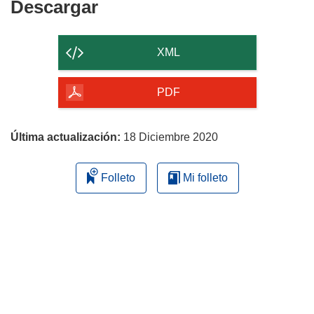
Descargar
Descargar
el
contenido
XML
de
la
PDF
página
Última actualización:
18 Diciembre 2020
Folleto
Mi folleto