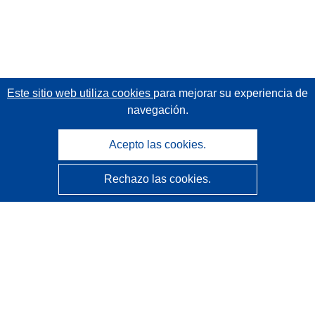
Este sitio web utiliza cookies
para mejorar su experiencia de
navegación.
Acepto las cookies.
Rechazo las cookies.
CORDIS - Resultados de investigaciones de la UE
La
Oficina de Publicaciones de la Unión Europea
gestiona este sitio web.
Accesibilidad