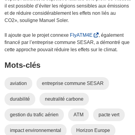
il est possible d’éviter les régions sensibles aux émissions
et de réduire considérablement les effets non liés au
CO2», souligne Manuel Soler.
(
Il ajoute que le projet connexe
FlyATM4E
, également
s
financé par l’entreprise commune SESAR, a démontré que
’
cette approche pouvait réduire les effets sur le climat.
o
Mots‑clés
u
v
r
aviation
entreprise commune SESAR
e
d
durabilité
neutralité carbone
a
n
s
gestion du trafic aérien
ATM
pacte vert
u
n
impact environnemental
Horizon Europe