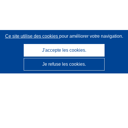
Ce site utilise des cookies
pour améliorer votre navigation.
J'accepte les cookies.
Je refuse les cookies.
CORDIS - Résultats de la recherche de l’UE
Ce site web est géré par l'
Office des publications de
l’Union européenne
Accessibilité
Classification semi-automatique des projets - Avis sur
l’explicabilité