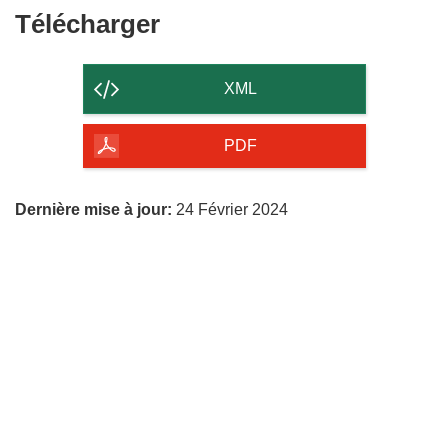
Télécharger
Télécharger
le
contenu
XML
de
la
PDF
page
Dernière mise à jour:
24 Février 2024