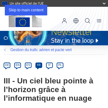
Un site officiel de l’UE
Skip to main content
Menu
(s’ouvre
dans
CORDIS
une
nouvelle
Gestion du trafic aérien et pacte vert
fenêtre)
Article
Category
Article
DE
EN
ES
FR
IT
PL
available
in
III - Un ciel bleu pointe à
the
l’horizon grâce à
following
languages:
l’informatique en nuage