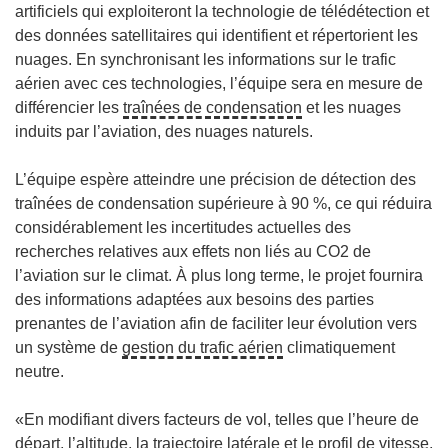
n
e
artificiels qui exploiteront la technologie de télédétection et
ê
n
des données satellitaires qui identifient et répertorient les
t
ê
nuages. En synchronisant les informations sur le trafic
r
t
aérien avec ces technologies, l’équipe sera en mesure de
e
r
différencier les
traînées de condensation
et les nuages
)
e
induits par l’aviation, des nuages naturels.
)
L’équipe espère atteindre une précision de détection des
traînées de condensation supérieure à 90 %, ce qui réduira
considérablement les incertitudes actuelles des
recherches relatives aux effets non liés au CO2 de
l’aviation sur le climat. À plus long terme, le projet fournira
des informations adaptées aux besoins des parties
prenantes de l’aviation afin de faciliter leur évolution vers
un système de
gestion du trafic aérien
climatiquement
neutre.
«En modifiant divers facteurs de vol, telles que l’heure de
départ, l’altitude, la trajectoire latérale et le profil de vitesse,