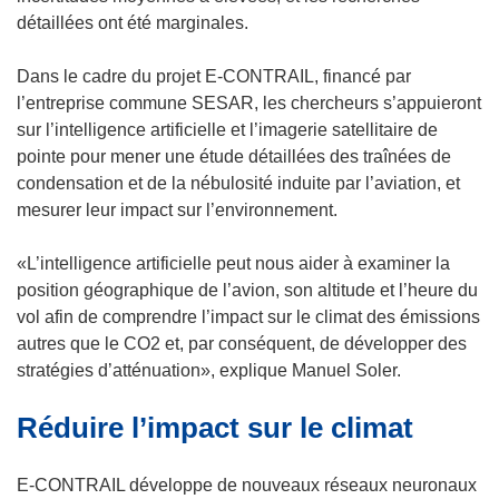
e
r
détaillées ont été marginales.
d
e
a
d
Dans le cadre du projet E-CONTRAIL, financé par
n
a
l’entreprise commune SESAR, les chercheurs s’appuieront
s
n
sur l’intelligence artificielle et l’imagerie satellitaire de
u
s
pointe pour mener une étude détaillées des traînées de
n
u
condensation et de la nébulosité induite par l’aviation, et
e
n
mesurer leur impact sur l’environnement.
n
e
o
n
«L’intelligence artificielle peut nous aider à examiner la
u
o
position géographique de l’avion, son altitude et l’heure du
v
u
vol afin de comprendre l’impact sur le climat des émissions
e
v
autres que le CO2 et, par conséquent, de développer des
l
e
stratégies d’atténuation», explique Manuel Soler.
l
l
Réduire l’impact sur le climat
e
l
f
e
e
f
E-CONTRAIL développe de nouveaux réseaux neuronaux