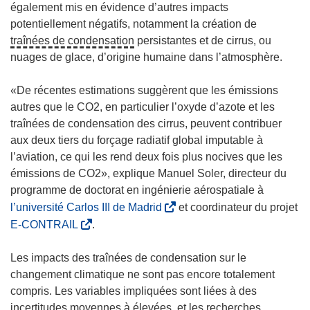
également mis en évidence d’autres impacts
potentiellement négatifs, notamment la création de
traînées de condensation
persistantes et de cirrus, ou
nuages de glace, d’origine humaine dans l’atmosphère.
«De récentes estimations suggèrent que les émissions
autres que le CO2, en particulier l’oxyde d’azote et les
traînées de condensation des cirrus, peuvent contribuer
aux deux tiers du forçage radiatif global imputable à
l’aviation, ce qui les rend deux fois plus nocives que les
émissions de CO2», explique Manuel Soler, directeur du
programme de doctorat en ingénierie aérospatiale à
(
l’université Carlos III de Madrid
et coordinateur du projet
s
(
E-CONTRAIL
.
’
s
o
’
Les impacts des traînées de condensation sur le
u
o
changement climatique ne sont pas encore totalement
v
u
compris. Les variables impliquées sont liées à des
r
v
incertitudes moyennes à élevées, et les recherches