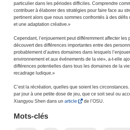
f
particulier dans les périodes difficiles. Comprendre com
e
contribuer à élaborer des stratégies pour faire face au str
n
pertinent alors que nous sommes confrontés à des défis 
ê
et une adaptation créative.»
t
r
Cependant, l’enjouement peut différemment affecter les 
e
découvert des différences importantes entre des personnes
)
probablement d’autres domaines dans lesquels l’enjouemen
environnement et aux événements de la vie», a-t-elle aj
différences potentielles dans tous les domaines de la vie
recadrage ludique.»
C’est la récréation, quelles que soient les circonstances
par jour à une petite dose de jeu, que ce soit seul ou 
(
Xiangyou Shen dans un
article
de l’OSU.
s
Mots‑clés
’
o
u