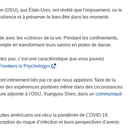
n (OSU), aux États-Unis, ont révélé que l’enjouement, ou le
 résilience et à préserver le bien-être dans les moments
de avec les «citrons» de la vie. Pendant les confinements,
xemple en transformant leurs salons en pistes de danse.
tez pas, c’est une caractéristique que vous pouvez
(
Frontiers in Psychology»
.
s
’
ont intimement liés par ce que nous appelons “faire de la
o
nérer des expériences positives même dans des circonstances
u
seure adjointe à l’OSU, Xiangyou Shen, dans un
communiqué
v
r
e
dultes américains ont vécu la pandémie de COVID-19.
d
eption du risque d’infection et leurs perspectives d’avenir.
a