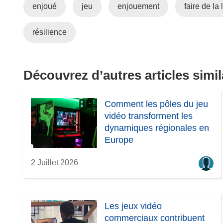
enjoué
jeu
enjouement
faire de la
v
r
résilience
e
d
a
n
Découvrez d’autres articles simil
s
u
Comment les pôles du jeu
n
vidéo transforment les
e
dynamiques régionales en
n
Europe
o
u
2 Juillet 2026
v
e
l
l
Les jeux vidéo
e
commerciaux contribuent