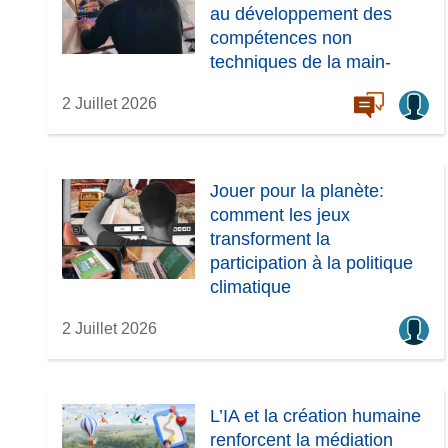
f
au développement des
e
compétences non
n
techniques de la main-
ê
d’œuvre européenne
t
2 Juillet 2026
r
e
)
Jouer pour la planète:
comment les jeux
transforment la
participation à la politique
climatique
2 Juillet 2026
L’IA et la création humaine
renforcent la médiation