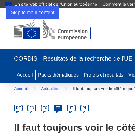
Un site web officiel de l’Union européenne
Comment le vérif
Skip to main content
(s’ouvre
dans
CORDIS - Résultats de la recherche de l’UE
une
nouvelle
fenêtre)
Accueil
Packs thématiques
Projets et résultats
Vi
Accueil
Actualités
Il faut toujours voir le côté enjou
Article
Category
Article
DE
EN
ES
FR
IT
PL
available
in
Il faut toujours voir le côt
the