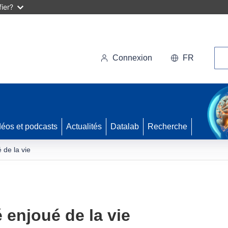
ier?
Rec
Connexion
FR
déos et podcasts
Actualités
Datalab
Recherche
é de la vie
é enjoué de la vie