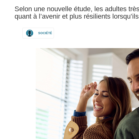
following
Selon une nouvelle étude, les adultes trè
languages:
quant à l’avenir et plus résilients lorsqu’i
SOCIÉTÉ