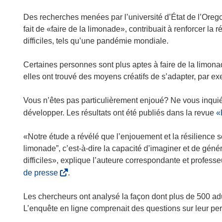
Des recherches menées par l’université d’État de l’Orego
fait de «faire de la limonade», contribuait à renforcer la
difficiles, tels qu’une pandémie mondiale.
Certaines personnes sont plus aptes à faire de la limona
elles ont trouvé des moyens créatifs de s’adapter, par e
Vous n’êtes pas particulièrement enjoué? Ne vous inquié
développer. Les résultats ont été publiés dans la revue
«
«Notre étude a révélé que l’enjouement et la résilience s
limonade”, c’est-à-dire la capacité d’imaginer et de gé
difficiles», explique l’auteure correspondante et profes
(
de presse
.
s
’
Les chercheurs ont analysé la façon dont plus de 500 a
o
L’enquête en ligne comprenait des questions sur leur perc
u