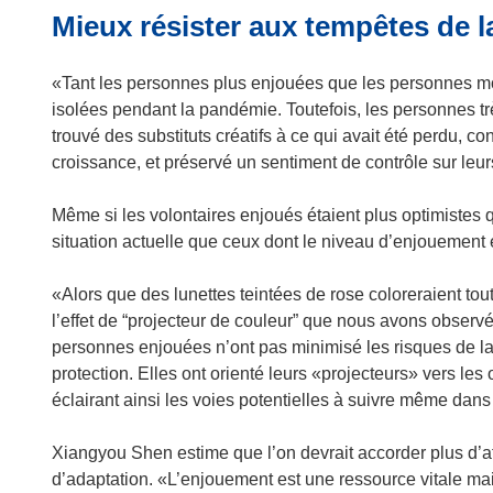
Mieux résister aux tempêtes de l
v
r
e
«Tant les personnes plus enjouées que les personnes moi
d
isolées pendant la pandémie. Toutefois, les personnes trè
a
trouvé des substituts créatifs à ce qui avait été perdu, 
n
croissance, et préservé un sentiment de contrôle sur leu
s
u
Même si les volontaires enjoués étaient plus optimistes qua
n
situation actuelle que ceux dont le niveau d’enjouement 
e
n
«Alors que des lunettes teintées de rose coloreraient tout
o
l’effet de “projecteur de couleur” que nous avons observ
u
personnes enjouées n’ont pas minimisé les risques de la
v
protection. Elles ont orienté leurs «projecteurs» vers le
e
éclairant ainsi les voies potentielles à suivre même dan
l
l
Xiangyou Shen estime que l’on devrait accorder plus d’
e
d’adaptation. «L’enjouement est une ressource vitale mai