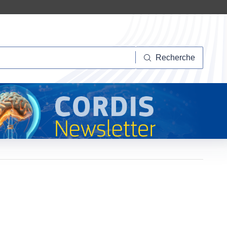
herche
Recherche