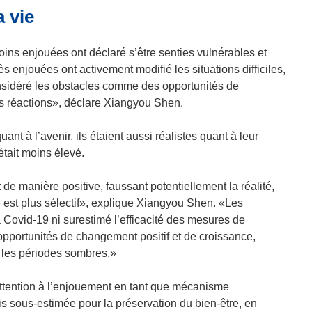
a vie
n
s
u
ns enjouées ont déclaré s’être senties vulnérables et
n
s enjouées ont activement modifié les situations difficiles,
e
considéré les obstacles comme des opportunités de
n
rs réactions», déclare Xiangyou Shen.
o
u
nt à l’avenir, ils étaient aussi réalistes quant à leur
v
était moins élevé.
e
l
 de manière positive, faussant potentiellement la réalité,
l
é est plus sélectif», explique Xiangyou Shen. «Les
e
 Covid-19 ni surestimé l’efficacité des mesures de
f
s opportunités de changement positif et de croissance,
e
s les périodes sombres.»
n
ê
attention à l’enjouement en tant que mécanisme
t
s sous-estimée pour la préservation du bien-être, en