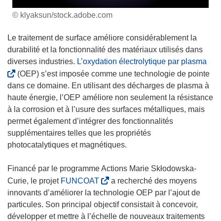
© klyaksun/stock.adobe.com
Le traitement de surface améliore considérablement la
durabilité et la fonctionnalité des matériaux utilisés dans
(
diverses industries.
L’oxydation électrolytique par plasma
s
(OEP) s’est imposée comme une technologie de pointe
’
dans ce domaine. En utilisant des décharges de plasma à
o
haute énergie, l’OEP améliore non seulement la résistance
u
à la corrosion et à l’usure des surfaces métalliques, mais
v
permet également d’intégrer des fonctionnalités
r
supplémentaires telles que les propriétés
e
photocatalytiques et magnétiques.
d
a
Financé par le programme Actions Marie Skłodowska-
n
(
Curie, le projet
FUNCOAT
a recherché des moyens
s
s
innovants d’améliorer la technologie OEP par l’ajout de
u
’
particules. Son principal objectif consistait à concevoir,
n
o
développer et mettre à l’échelle de nouveaux traitements