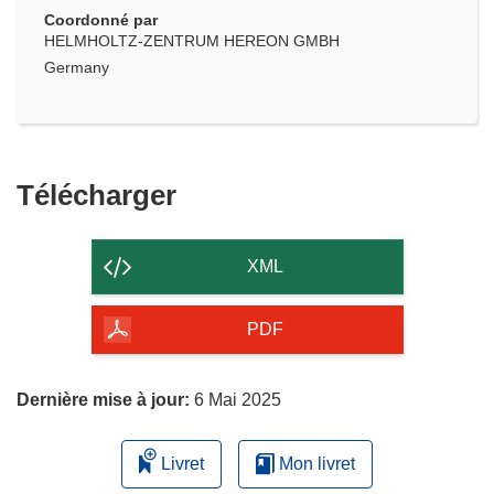
Coordonné par
HELMHOLTZ-ZENTRUM HEREON GMBH
Germany
Télécharger
Télécharger
le
contenu
XML
de
la
PDF
page
Dernière mise à jour:
6 Mai 2025
Livret
Mon livret