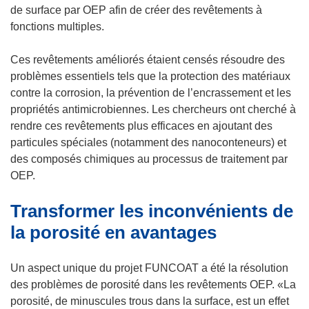
e
u
de surface par OEP afin de créer des revêtements à
n
v
fonctions multiples.
o
r
u
e
Ces revêtements améliorés étaient censés résoudre des
v
d
problèmes essentiels tels que la protection des matériaux
e
a
contre la corrosion, la prévention de l’encrassement et les
l
n
propriétés antimicrobiennes. Les chercheurs ont cherché à
l
s
rendre ces revêtements plus efficaces en ajoutant des
e
u
particules spéciales (notamment des nanoconteneurs) et
f
n
des composés chimiques au processus de traitement par
e
e
OEP.
n
n
Transformer les inconvénients de
ê
o
t
u
la porosité en avantages
r
v
e
e
Un aspect unique du projet FUNCOAT a été la résolution
)
l
des problèmes de porosité dans les revêtements OEP. «La
l
porosité, de minuscules trous dans la surface, est un effet
e