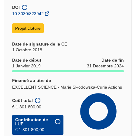
une
nouvelle
DOI
fenêtre)
10.3030/823942
Projet clôturé
Date de signature de la CE
1 Octobre 2018
Date de début
Date de fin
1 Janvier 2019
31 Decembre 2024
Financé au titre de
EXCELLENT SCIENCE - Marie Skłodowska-Curie Actions
Coût total
€ 1 301 800,00
Contribution de
l’UE
€ 1 301 800,00