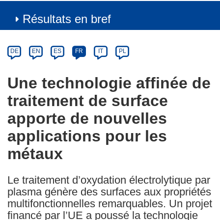
Résultats en bref
Article
Category
Article
DE
EN
ES
FR
IT
PL
available
in
Une technologie affinée de
the
traitement de surface
following
languages:
apporte de nouvelles
applications pour les
métaux
Le traitement d’oxydation électrolytique par
plasma génère des surfaces aux propriétés
multifonctionnelles remarquables. Un projet
financé par l’UE a poussé la technologie