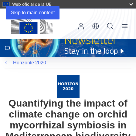
Web oficial de la UE
Skip to main content
Menu
(se
abrirá
CORDIS
en
una
Horizonte 2020
nueva
ventana)
Quantifying the impact of
climate change on orchid
mycorrhizal symbiosis in