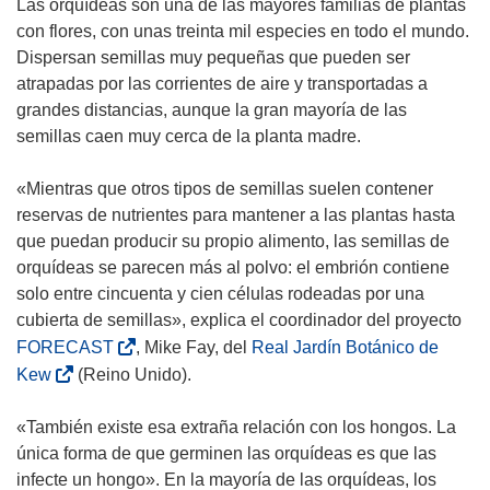
Las orquídeas son una de las mayores familias de plantas
con flores, con unas treinta mil especies en todo el mundo.
Dispersan semillas muy pequeñas que pueden ser
atrapadas por las corrientes de aire y transportadas a
grandes distancias, aunque la gran mayoría de las
semillas caen muy cerca de la planta madre.
«Mientras que otros tipos de semillas suelen contener
reservas de nutrientes para mantener a las plantas hasta
que puedan producir su propio alimento, las semillas de
orquídeas se parecen más al polvo: el embrión contiene
solo entre cincuenta y cien células rodeadas por una
cubierta de semillas», explica el coordinador del proyecto
(
FORECAST
, Mike Fay, del
Real Jardín Botánico de
s
(
Kew
(Reino Unido).
e
s
a
e
«También existe esa extraña relación con los hongos. La
b
a
única forma de que germinen las orquídeas es que las
r
b
infecte un hongo». En la mayoría de las orquídeas, los