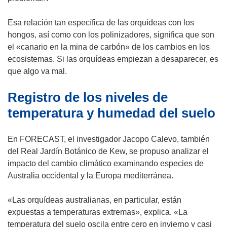
e
a
n
n
)
Esa relación tan específica de las orquídeas con los
a
u
hongos, así como con los polinizadores, significa que son
)
n
el «canario en la mina de carbón» de los cambios en los
a
ecosistemas. Si las orquídeas empiezan a desaparecer, es
n
que algo va mal.
u
Registro de los niveles de
e
v
temperatura y humedad del suelo
a
v
En FORECAST, el investigador Jacopo Calevo, también
e
del Real Jardín Botánico de Kew, se propuso analizar el
n
impacto del cambio climático examinando especies de
t
Australia occidental y la Europa mediterránea.
a
n
«Las orquídeas australianas, en particular, están
a
expuestas a temperaturas extremas», explica. «La
)
temperatura del suelo oscila entre cero en invierno y casi