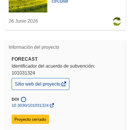
circular
26 Junio 2026
Información del proyecto
FORECAST
Identificador del acuerdo de subvención:
101031324
(se
Sitio web del proyecto
abrirá
en
una
DOI
nueva
10.3030/101031324
ventana)
Proyecto cerrado