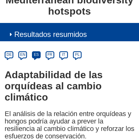
Mediterranean biodiversity
hotspots
Resultados resumidos
Article
Category
Article
DE
EN
ES
FR
IT
PL
available
in
Adaptabilidad de las
the
orquídeas al cambio
following
languages:
climático
El análisis de la relación entre orquídeas y
hongos podría ayudar a prever la
resiliencia al cambio climático y reforzar los
esfuerzos de conservación.