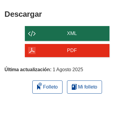
Descargar
Descargar
el
contenido
XML
de
la
PDF
página
Última actualización:
1 Agosto 2025
Folleto
Mi folleto