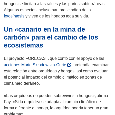
i
r
hongos se limitan a las raíces y las partes subterráneas.
r
i
Algunas especies incluso han prescindido de la
á
r
fotosíntesis
y viven de los hongos toda su vida.
e
á
Un «canario en la mina de
n
e
u
n
carbón» para el cambio de los
n
u
ecosistemas
a
n
n
a
El proyecto FORECAST, que contó con el apoyo de las
u
n
(
e
acciones Marie Skłodowska-Curie
u
, pretendía examinar
s
v
esta relación entre orquídeas y hongos, así como evaluar
e
e
a
el potencial impacto del cambio climático en zonas de
v
a
v
clima mediterráneo.
a
b
e
v
r
n
«Las orquídeas no pueden sobrevivir sin hongos», afirma
e
i
t
Fay. «Si la orquídea se adapta al cambio climático de
n
r
a
forma diferente al hongo, la orquídea podría tener un gran
t
á
n
problema».
a