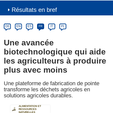
Résultats en bref
Article
Category
Article
DE
EN
ES
FR
IT
PL
available
in
Une avancée
the
biotechnologique qui aide
following
languages:
les agriculteurs à produire
plus avec moins
Une plateforme de fabrication de pointe
transforme les déchets agricoles en
solutions agricoles durables.
ALIMENTATION ET
RESSOURCES
NATURELLES