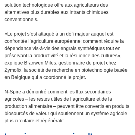
r
v
solution technologique offre aux agriculteurs des
e
r
alternatives plus durables aux intrants chimiques
d
e
conventionnels.
a
d
n
a
«Le projet s’est attaqué à un défi majeur auquel est
s
n
confrontée l’agriculture européenne: comment réduire la
u
s
dépendance vis-à-vis des engrais synthétiques tout en
n
u
préservant la productivité et la résilience des cultures»,
e
n
explique Branwen Miles, gestionnaire de projet chez
n
e
Zymofix, la société de recherche en biotechnologie basée
o
n
en Belgique qui a coordonné le projet.
u
o
v
u
N-Spire a démontré comment les flux secondaires
e
v
agricoles – les restes utiles de l’agriculture et de la
l
e
production alimentaire – peuvent être convertis en produits
l
l
biosourcés de valeur qui soutiennent un système agricole
e
l
plus circulaire et régénératif.
f
e
e
f