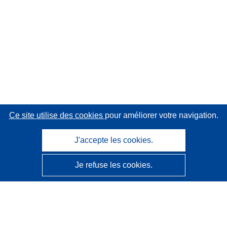
Ce site utilise des cookies
pour améliorer votre navigation.
J'accepte les cookies.
Je refuse les cookies.
CORDIS - Résultats de la recherche de l’UE
Ce site web est géré par l'
Office des publications de
l’Union européenne