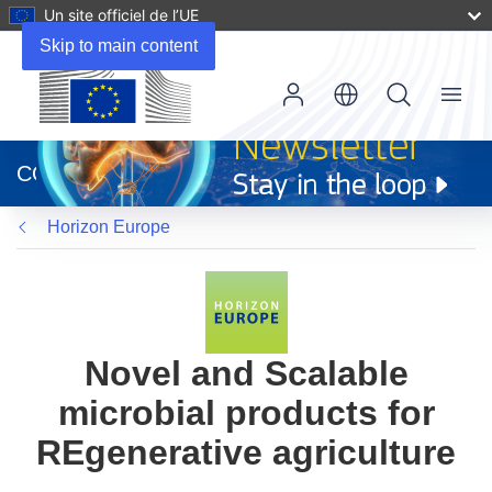
Un site officiel de l’UE
Skip to main content
Menu
(s’ouvre
dans
CORDIS
une
nouvelle
Horizon Europe
fenêtre)
Novel and Scalable
microbial products for
REgenerative agriculture