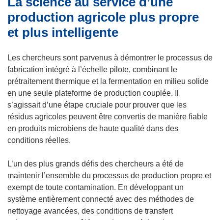
La science au service d’une
n
e
production agricole plus propre
ê
n
et plus intelligente
t
ê
r
t
Les chercheurs sont parvenus à démontrer le processus de
e
r
fabrication intégré à l’échelle pilote, combinant le
)
e
prétraitement thermique et la fermentation en milieu solide
)
en une seule plateforme de production couplée. Il
s’agissait d’une étape cruciale pour prouver que les
résidus agricoles peuvent être convertis de manière fiable
en produits microbiens de haute qualité dans des
conditions réelles.
L’un des plus grands défis des chercheurs a été de
maintenir l’ensemble du processus de production propre et
exempt de toute contamination. En développant un
système entièrement connecté avec des méthodes de
nettoyage avancées, des conditions de transfert