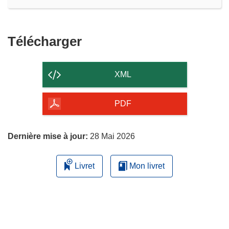
Télécharger
Télécharger
le
contenu
XML
de
la
PDF
page
Dernière mise à jour:
28 Mai 2026
Livret
Mon livret