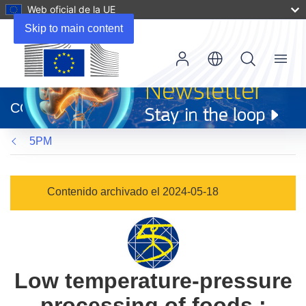
Web oficial de la UE
Skip to main content
Menu
(se
abrirá
CORDIS
en
una
5PM
nueva
ventana)
Contenido archivado el 2024-05-18
Low temperature-pressure
processing of foods :