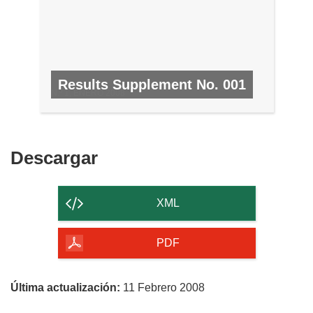
Results Supplement No. 001
N.º 1, ENERO 2008
Descargar
Descargar
el
contenido
XML
de
la
PDF
página
Última actualización:
11 Febrero 2008