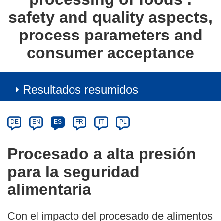
safety and quality aspects,
process parameters and
consumer acceptance
Resultados resumidos
Article
Category
Article
DE
EN
ES
FR
IT
PL
available
in
Procesado a alta presión
the
para la seguridad
following
languages:
alimentaria
Con el impacto del procesado de alimentos