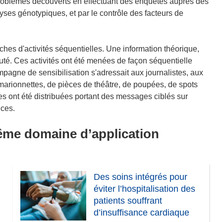
 problèmes découverts en effectuant des enquêtes auprès des
yses génotypiques, et par le contrôle des facteurs de
es d'activités séquentielles. Une information théorique,
uté. Ces activités ont été menées de façon séquentielle
pagne de sensibilisation s'adressait aux journalistes, aux
marionnettes, de pièces de théâtre, de poupées, de spots
hes ont été distribuées portant des messages ciblés sur
nces.
même domaine d’application
Des soins intégrés pour
éviter l’hospitalisation des
patients souffrant
d’insuffisance cardiaque