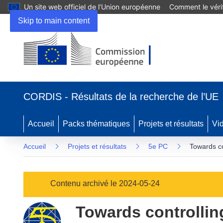
Un site web officiel de l’Union européenne
Comment le vérif
Skip to main content
(s’ouvre
dans
CORDIS - Résultats de la recherche de l’UE
une
nouvelle
fenêtre)
Accueil
Packs thématiques
Projets et résultats
Vi
Accueil
Projets et résultats
5e PC
Towards co
Contenu archivé le 2024-05-24
Towards controlling