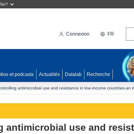
ier?
Rec
Connexion
FR
déos et podcasts
Actualités
Datalab
Recherche
ntrolling antimicrobial use and resistance in low-income countries-an i
 antimicrobial use and resis