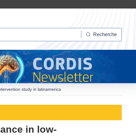
herche
Recherche
ntervention study in latinamerica
tance in low-