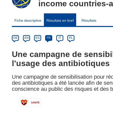
income countries-a
Fiche descriptive
Résultats en bref
Résultats
Article
Category
Article
DE
EN
ES
FR
IT
PL
available
in
Une campagne de sensibil
the
l'usage des antibiotiques
following
languages:
Une campagne de sensibilisation pour rédu
des antibiotiques a été lancée afin de sens
conscience au public des risques et des b
SANTÉ