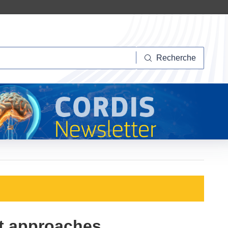
herche
Recherche
st approaches