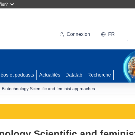
ier?
Rec
Connexion
FR
déos et podcasts
Actualités
Datalab
Recherche
Biotechnology Scientific and feminist approaches
ology Scientific and femini