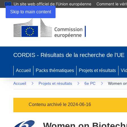
Un site web officiel de l’Union européenne
Comment le vérif
Skip to main content
(s’ouvre
dans
CORDIS - Résultats de la recherche de l’UE
une
nouvelle
fenêtre)
Accueil
Packs thématiques
Projets et résultats
Vi
Accueil
Projets et résultats
6e PC
Women on 
Contenu archivé le 2024-06-16
Women on Biotechn