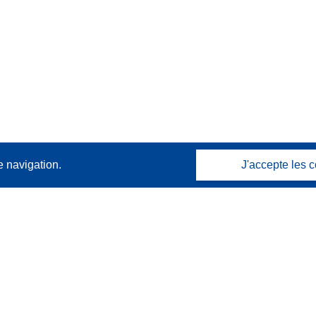
e navigation.
J'accepte les c
Contactez nous
Contacter notre Help Desk
Foire aux questions
(et leurs réponses)