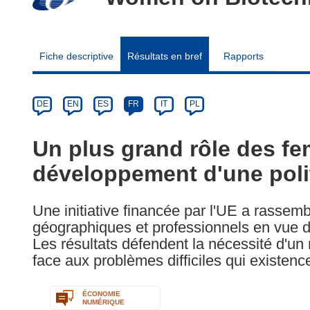
Fiche descriptive
Résultats en bref
Rapports
Article
Category
Article
DE
EN
ES
FR
IT
PL
available
in
Un plus grand rôle des f
the
développement d'une polit
following
languages:
Une initiative financée par l'UE a rassem
géographiques et professionnels en vue d'
Les résultats défendent la nécessité d'un
face aux problèmes difficiles qui existenc
ÉCONOMIE
NUMÉRIQUE