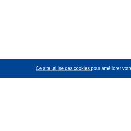
Ce site utilise des cookies
pour améliorer votr
CORDIS - Résultats de la recherche de l’UE
Ce site web est géré par l'
Office des publications de
l’Union européenne