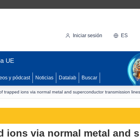
Iniciar sesión
ES
la UE
eos y pódcast
Noticias
Datalab
Buscar
of trapped ions via normal metal and superconductor transmission line
d ions via normal metal and