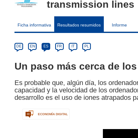
transmission lines
Ficha informativa
Resultados resumidos
Informe
Article
Category
Article
DE
EN
ES
FR
IT
PL
available
in
Un paso más cerca de los
the
following
Es probable que, algún día, los ordenado
languages:
capacidad y la velocidad de los ordenad
desarrollo es el uso de iones atrapados p
ECONOMÍA DIGITAL