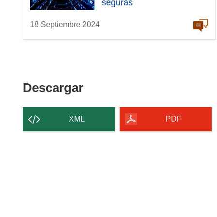
seguras
18 Septiembre 2024
Descargar
Descargar
el
contenido
XML
PDF
de
la
página