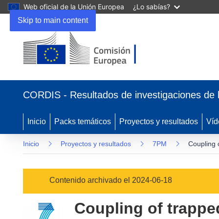
Web oficial de la Unión Europea
¿Lo sabías?
Skip to main content
(se
abrirá
CORDIS - Resultados de investigaciones de 
en
una
nueva
Inicio
Packs temáticos
Proyectos y resultados
Víd
ventana)
Inicio
Proyectos y resultados
7PM
Coupling 
Contenido archivado el 2024-06-18
Coupling of trappe