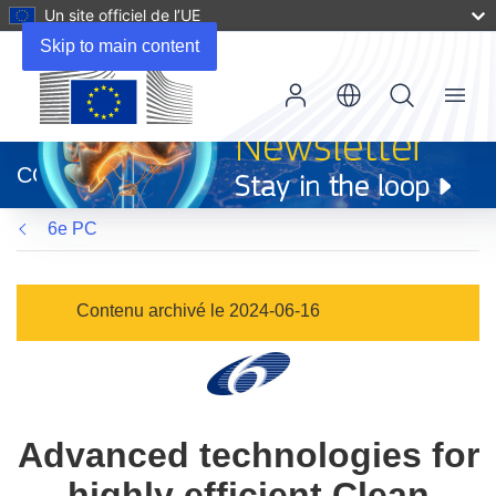
Un site officiel de l’UE
Skip to main content
Menu
(s’ouvre
dans
CORDIS
une
nouvelle
6e PC
fenêtre)
Contenu archivé le 2024-06-16
Advanced technologies for
highly efficient Clean