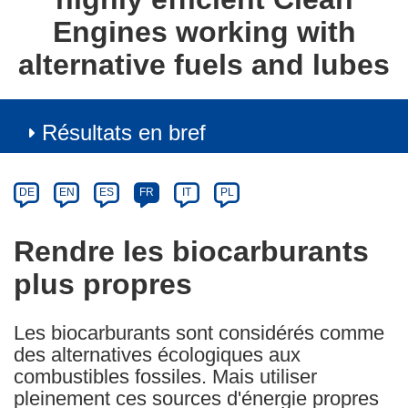
Engines working with
alternative fuels and lubes
Résultats en bref
Article
Category
Article
DE
EN
ES
FR
IT
PL
available
in
Rendre les biocarburants
the
plus propres
following
languages:
Les biocarburants sont considérés comme
des alternatives écologiques aux
combustibles fossiles. Mais utiliser
pleinement ces sources d'énergie propres