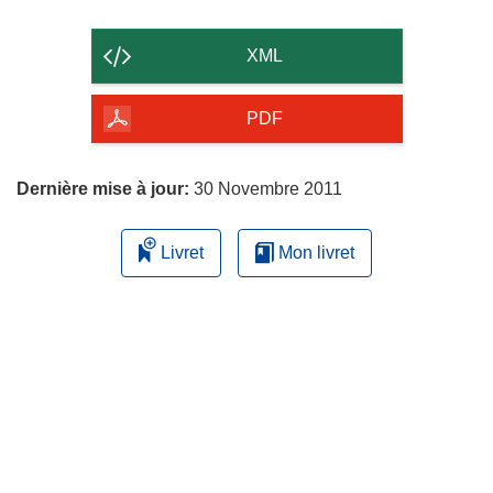
le
contenu
XML
de
la
PDF
page
Dernière mise à jour:
30 Novembre 2011
Livret
Mon livret