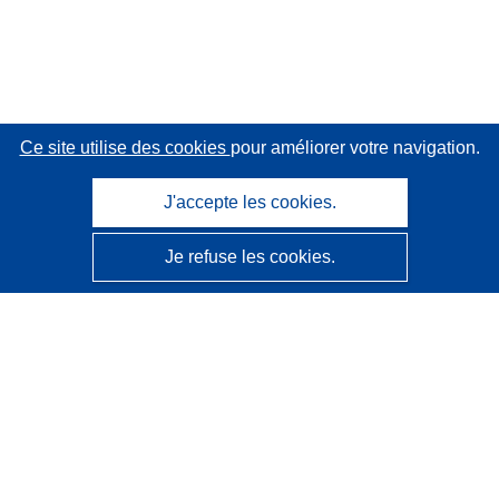
Ce site utilise des cookies
pour améliorer votre navigation.
J'accepte les cookies.
Je refuse les cookies.
CORDIS - Résultats de la recherche de l’UE
Ce site web est géré par l'
Office des publications de
l’Union européenne
Accessibilité
Classification semi-automatique des projets - Avis sur