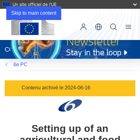
Un site officiel de l’UE
Skip to main content
Menu
(s’ouvre
dans
CORDIS
une
nouvelle
6e PC
fenêtre)
Contenu archivé le 2024-06-16
Setting up of an
agricultural and food