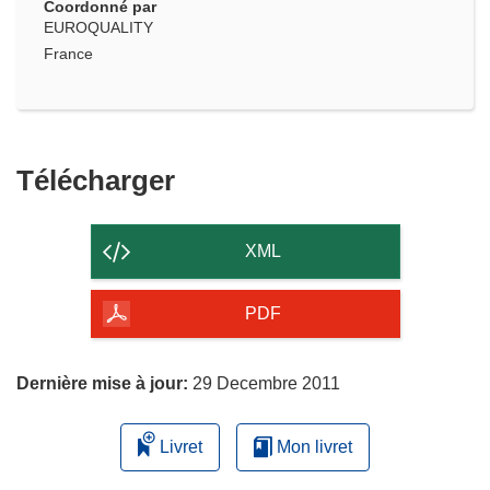
Coordonné par
EUROQUALITY
France
Télécharger
Télécharger
le
contenu
XML
de
la
PDF
page
Dernière mise à jour:
29 Decembre 2011
Livret
Mon livret