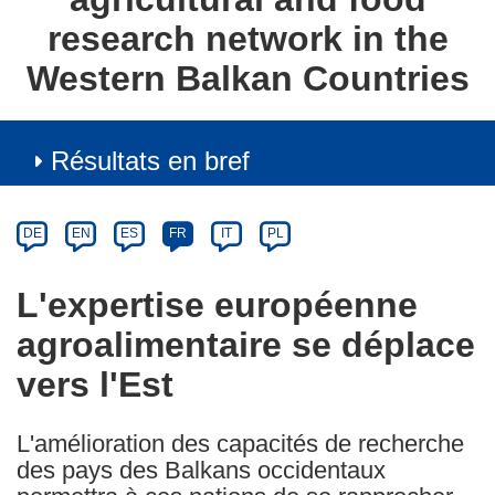
research network in the
Western Balkan Countries
Résultats en bref
Article
Category
Article
DE
EN
ES
FR
IT
PL
available
in
L'expertise européenne
the
agroalimentaire se déplace
following
languages:
vers l'Est
L'amélioration des capacités de recherche
des pays des Balkans occidentaux