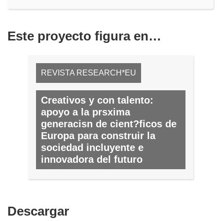
Este proyecto figura en…
REVISTA RESEARCH*EU
Creativos y con talento:
apoyo a la prsxima
generacisn de cient?ficos de
Europa para construir la
sociedad incluyente e
innovadora del futuro
N.º 14, JULIO 2012/AGOSTO 2012
Descargar
Descargar