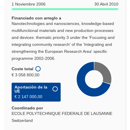
1 Noviembre 2006
30 Abril 2010
una
nueva
Financiado con arreglo a
ventana)
Nanotechnologies and nanosciences, knowledge-based
multifunctional materials and new production processes
and devices: thematic priority 3 under the 'Focusing and
integrating community research' of the 'Integrating and
strengthening the European Research Area' specific
programme 2002-2006.
Coste total
€ 3 058 800,00
Aportación de la
UE
€ 2 147 000,00
Coordinado por
ECOLE POLYTECHNIQUE FEDERALE DE LAUSANNE
Switzerland