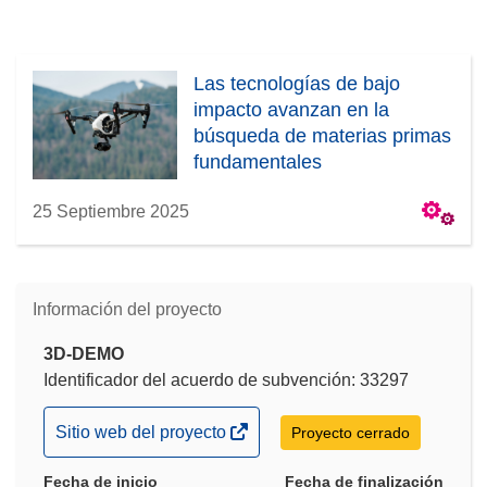
Las tecnologías de bajo
impacto avanzan en la
búsqueda de materias primas
fundamentales
25 Septiembre 2025
Información del proyecto
3D-DEMO
Identificador del acuerdo de subvención: 33297
(se
Sitio web del proyecto
Proyecto cerrado
abrirá
Fecha de inicio
en
Fecha de finalización