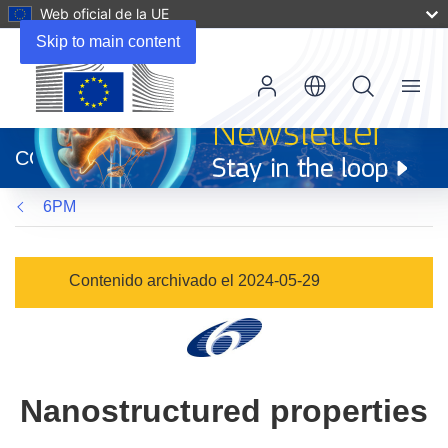
Web oficial de la UE
Skip to main content
Menu
(se
abrirá
CORDIS
en
una
6PM
nueva
ventana)
Contenido archivado el 2024-05-29
Nanostructured properties