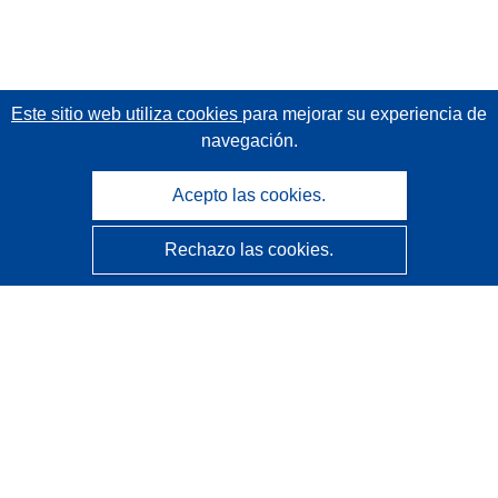
Este sitio web utiliza cookies
para mejorar su experiencia de
navegación.
Acepto las cookies.
Rechazo las cookies.
CORDIS - Resultados de investigaciones de la UE
La
Oficina de Publicaciones de la Unión Europea
gestiona este sitio web.
Accesibilidad
Clasificación semiautomática de proyectos - Declaración
de explicabilidad