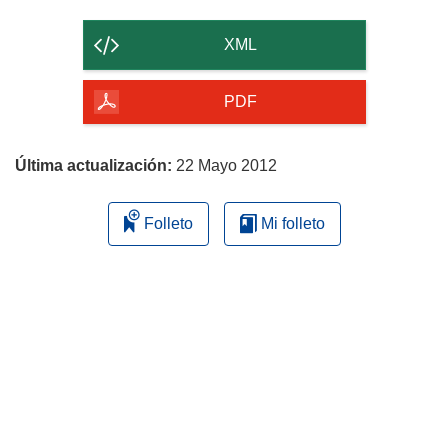
el
contenido
XML
de
la
PDF
página
Última actualización:
22 Mayo 2012
Folleto
Mi folleto