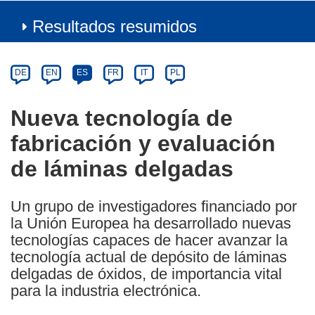
Resultados resumidos
Article
Category
Article
DE
EN
ES
FR
IT
PL
available
in
Nueva tecnología de
the
fabricación y evaluación
following
languages:
de láminas delgadas
Un grupo de investigadores financiado por
la Unión Europea ha desarrollado nuevas
tecnologías capaces de hacer avanzar la
tecnología actual de depósito de láminas
delgadas de óxidos, de importancia vital
para la industria electrónica.