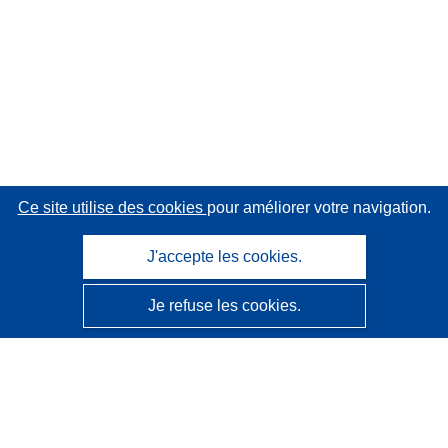
Ce site utilise des cookies
pour améliorer votre navigation.
J'accepte les cookies.
Je refuse les cookies.
CORDIS - Résultats de la recherche de l’UE
Ce site web est géré par l'
Office des publications de
l’Union européenne