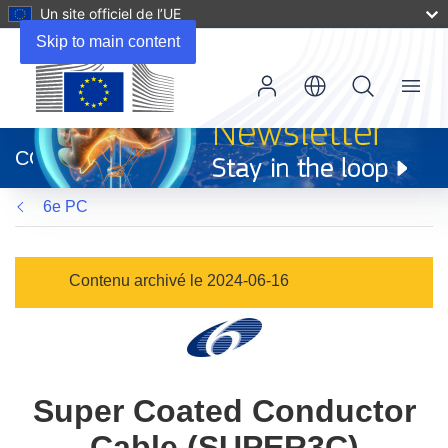
Un site officiel de l’UE
Skip to main content
Menu
(s’ouvre
dans
CORDIS
une
nouvelle
6e PC
fenêtre)
Contenu archivé le 2024-06-16
Super Coated Conductor
Cable (SUPER3C)