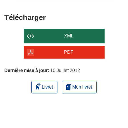
Télécharger
Télécharger
le
contenu
XML
de
la
PDF
page
Dernière mise à jour:
10 Juillet 2012
Livret
Mon livret