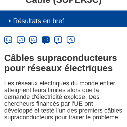
Résultats en bref
Article
Category
Article
DE
EN
ES
FR
IT
PL
available
in
Câbles supraconducteurs
the
pour réseaux électriques
following
languages:
Les réseaux électriques du monde entier
atteignent leurs limites alors que la
demande d'électricité explose. Des
chercheurs financés par l'UE ont
développé et testé l'un des premiers câbles
supraconducteurs pour traiter le problème.