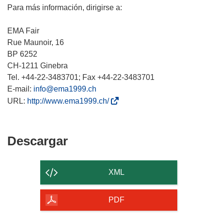
Para más información, dirigirse a:
EMA Fair
Rue Maunoir, 16
BP 6252
CH-1211 Ginebra
Tel. +44-22-3483701; Fax +44-22-3483701
E-mail:
info@ema1999.ch
(
URL:
http://www.ema1999.ch/
s
e
a
Descargar
Descargar
b
el
r
contenido
i
XML
r
de
á
la
PDF
e
página
n