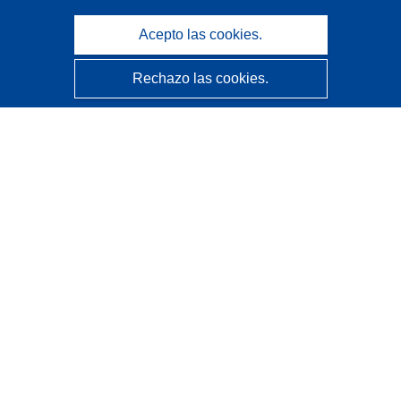
Acepto las cookies.
Rechazo las cookies.
CORDIS - Resultados de investigaciones de la UE
La
Oficina de Publicaciones de la Unión Europea
gestiona este sitio web.
Accesibilidad
Clasificación semiautomática de proyectos - Declaración
de explicabilidad
Póngase en contacto
Contacto con Help Desk