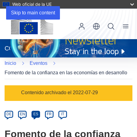
Web oficial de la UE
Skip to main content
Menu
(se
abrirá
CORDIS
en
una
Inicio
Eventos
nueva
ventana)
Fomento de la confianza en las economías en desarrollo
Event
Contenido archivado el 2022-07-29
category
Article
DE
EN
ES
FR
IT
available
in
Fomento de la confianza
the