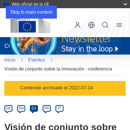
Web oficial de la UE
Skip to main content
Menu
(se
abrirá
CORDIS
en
una
Inicio
Eventos
nueva
ventana)
Visión de conjunto sobre la innovación - conferencia
Event
Contenido archivado el 2022-07-14
category
Article
DE
EN
ES
FR
IT
available
in
Visión de conjunto sobre
the