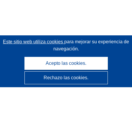
Este sitio web utiliza cookies
para mejorar su experiencia de
navegación.
Acepto las cookies.
Rechazo las cookies.
CORDIS - Resultados de investigaciones de la UE
La
Oficina de Publicaciones de la Unión Europea
gestiona este sitio web.
Accesibilidad