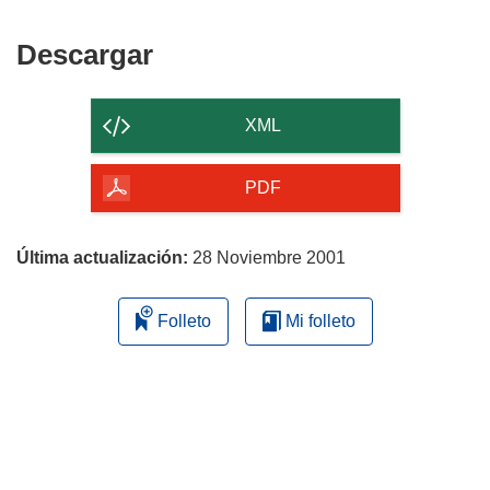
Descargar
Descargar
el
contenido
XML
de
la
PDF
página
Última actualización:
28 Noviembre 2001
Folleto
Mi folleto