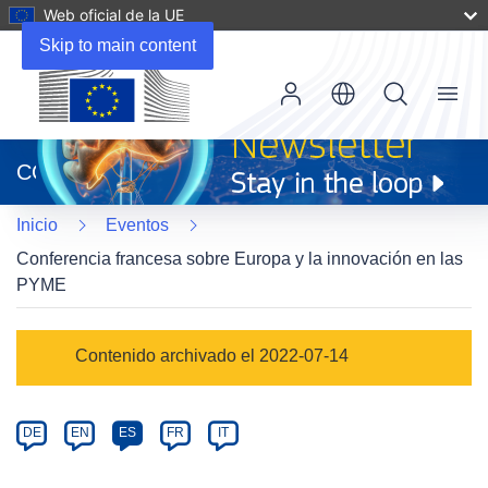
Web oficial de la UE
Skip to main content
Menu
(se
abrirá
CORDIS
en
una
Inicio
Eventos
nueva
ventana)
Conferencia francesa sobre Europa y la innovación en las
PYME
Event
Contenido archivado el 2022-07-14
category
Article
DE
EN
ES
FR
IT
available
in