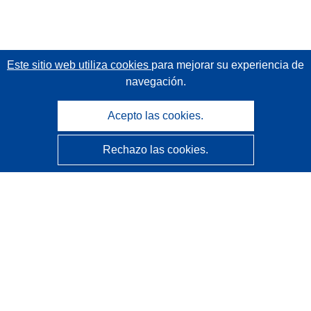
Este sitio web utiliza cookies
para mejorar su experiencia de
navegación.
Acepto las cookies.
Rechazo las cookies.
CORDIS - Resultados de investigaciones de la UE
La
Oficina de Publicaciones de la Unión Europea
gestiona este sitio web.
Accesibilidad
Clasificación semiautomática de proyectos - Declaración
de explicabilidad