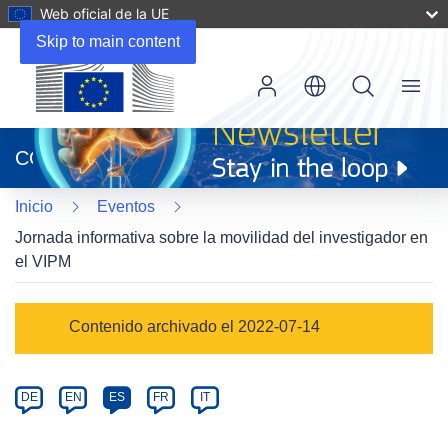
Web oficial de la UE
Skip to main content
Menu
(se
abrirá
CORDIS
en
una
Inicio
Eventos
nueva
ventana)
Jornada informativa sobre la movilidad del investigador en
el VIPM
Event
Contenido archivado el 2022-07-14
category
Article
DE
EN
ES
FR
IT
available
in