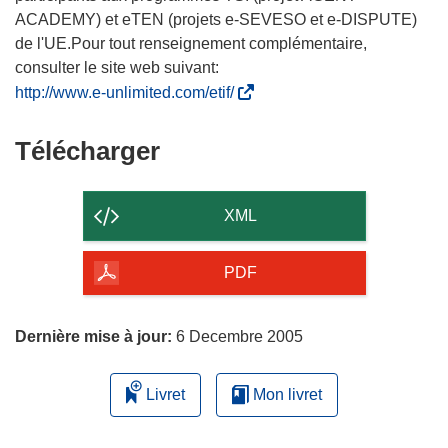
ACADEMY) et eTEN (projets e-SEVESO et e-DISPUTE)
de l'UE.Pour tout renseignement complémentaire,
consulter le site web suivant:
(
http://www.e-unlimited.com/etif/
s
’
Télécharger
Télécharger
o
le
u
contenu
v
XML
r
de
e
la
PDF
d
page
a
n
Dernière mise à jour:
6 Decembre 2005
s
u
Livret
Mon livret
n
e