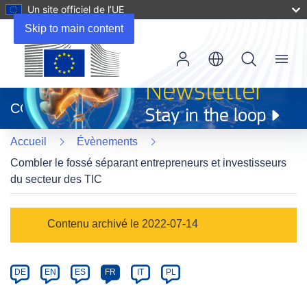
Un site officiel de l’UE
Skip to main content
Menu
(s’ouvre
dans
CORDIS
une
nouvelle
Accueil
Évènements
fenêtre)
Combler le fossé séparant entrepreneurs et investisseurs
du secteur des TIC
Event
Contenu archivé le 2022-07-14
category
Article
DE
EN
ES
FR
IT
PL
available
in