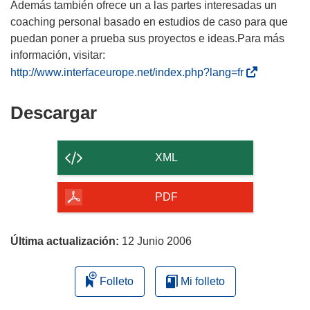
Además también ofrece un a las partes interesadas un
coaching personal basado en estudios de caso para que
puedan poner a prueba sus proyectos e ideas.Para más
información, visitar:
(
http://www.interfaceurope.net/index.php?lang=fr
s
e
Descargar
Descargar
a
el
b
contenido
r
XML
i
de
r
la
PDF
á
página
e
n
Última actualización:
12 Junio 2006
u
n
Folleto
Mi folleto
a
n