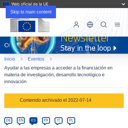
Web oficial de la UE
Skip to main content
Menu
(se
abrirá
CORDIS
en
una
Inicio
Eventos
nueva
ventana)
Ayudar a las empresas a acceder a la financiación en
materia de investigación, desarrollo tecnológico e
innovación
Event
Contenido archivado el 2022-07-14
category
Article
DE
EN
ES
FR
IT
PL
available