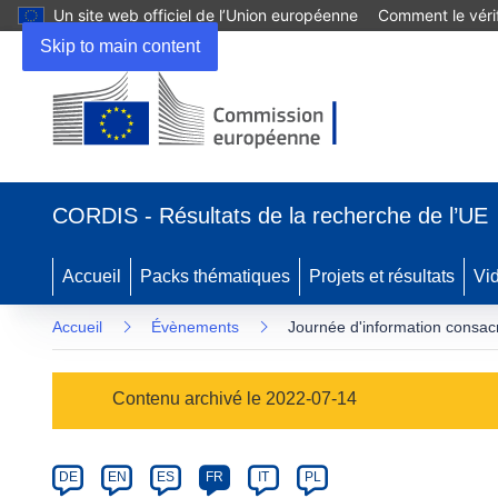
Un site web officiel de l’Union européenne
Comment le vérif
Skip to main content
(s’ouvre
dans
CORDIS - Résultats de la recherche de l’UE
une
nouvelle
fenêtre)
Accueil
Packs thématiques
Projets et résultats
Vi
Accueil
Évènements
Journée d'information consa
Event
Contenu archivé le 2022-07-14
category
Article
DE
EN
ES
FR
IT
PL