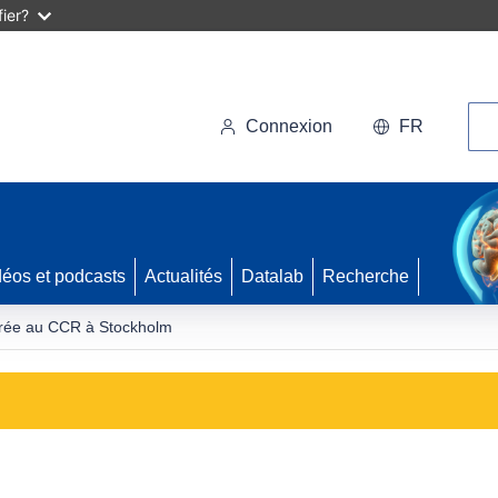
ier?
Rec
Connexion
FR
déos et podcasts
Actualités
Datalab
Recherche
crée au CCR à Stockholm