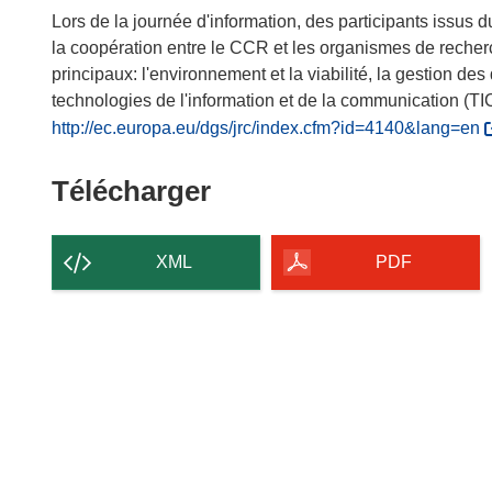
Lors de la journée d'information, des participants issus d
la coopération entre le CCR et les organismes de recherc
principaux: l'environnement et la viabilité, la gestion des
technologies de l'information et de la communication (TI
(
http://ec.europa.eu/dgs/jrc/index.cfm?id=4140&lang=en
s
’
Télécharger
Télécharger
o
le
u
contenu
v
XML
PDF
r
de
e
la
d
page
a
n
s
u
n