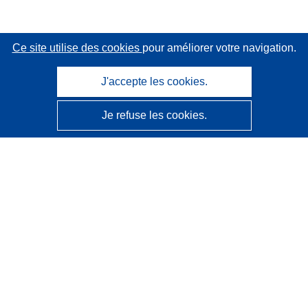
Ce site utilise des cookies
pour améliorer votre navigation.
J'accepte les cookies.
Je refuse les cookies.
CORDIS - Résultats de la recherche de l’UE
Ce site web est géré par l'
Office des publications de
l’Union européenne
Accessibilité
Classification semi-automatique des projets - Avis sur
l’explicabilité
Contactez nous