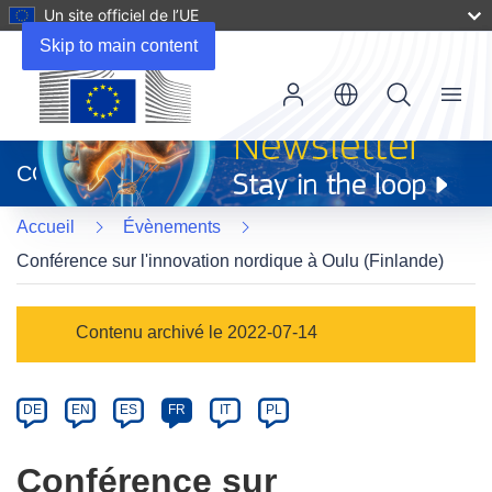
Un site officiel de l’UE
Skip to main content
Menu
(s’ouvre
dans
CORDIS
une
nouvelle
Accueil
Évènements
fenêtre)
Conférence sur l'innovation nordique à Oulu (Finlande)
Event
Contenu archivé le 2022-07-14
category
Article
DE
EN
ES
FR
IT
PL
available
in
Conférence sur
the