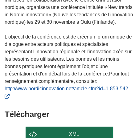
nordique, organisera une conférence intitulée «New trends
in Nordic innovation» (Nouvelles tendances de l'innovation
nordique) les 29 et 30 novembre à Oulu (Finlande).
L'objectif de la conférence est de créer un forum unique de
dialogue entre acteurs politiques et spécialistes
représentant l'innovation régionale et l'innovation axée sur
les besoins des utilisateurs. Les bonnes et les moins
bonnes pratiques feront également l'objet d'une
présentation et d'un débat lors de la conférence.Pour tout
renseignement complémentaire, consulter:
(
http://www.nordicinnovation.net/article.cfm?id=1-853-542
s
’
o
Télécharger
Télécharger
u
le
v
contenu
r
XML