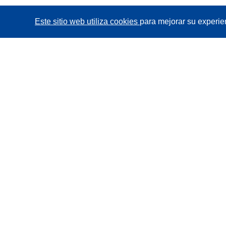
Este sitio web utiliza cookies
para mejorar su experie
CORDIS - Resultados de investigaciones de la UE
La
Oficina de Publicaciones de la Unión Europea
gestiona este sitio web.
Accesibilidad
Clasificación semiautomática de proyectos -
Declaración de explicabilidad