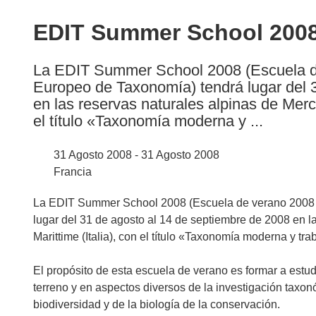
available
in
EDIT Summer School 200
the
following
La EDIT Summer School 2008 (Escuela de 
languages:
Europeo de Taxonomía) tendrá lugar del 
en las reservas naturales alpinas de Merca
el título «Taxonomía moderna y ...
31 Agosto 2008 - 31 Agosto 2008
Francia
La EDIT Summer School 2008 (Escuela de verano 2008 de
lugar del 31 de agosto al 14 de septiembre de 2008 en la
Marittime (Italia), con el título «Taxonomía moderna y tr
El propósito de esta escuela de verano es formar a estu
terreno y en aspectos diversos de la investigación taxon
biodiversidad y de la biología de la conservación.