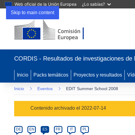
Web oficial de la Unión Europea
¿Lo sabías?
Skip to main content
(se
abrirá
CORDIS - Resultados de investigaciones de 
en
una
nueva
Inicio
Packs temáticos
Proyectos y resultados
Víd
ventana)
Inicio
Eventos
EDIT Summer School 2008
Event
Contenido archivado el 2022-07-14
category
Article
DE
EN
ES
FR
IT
PL