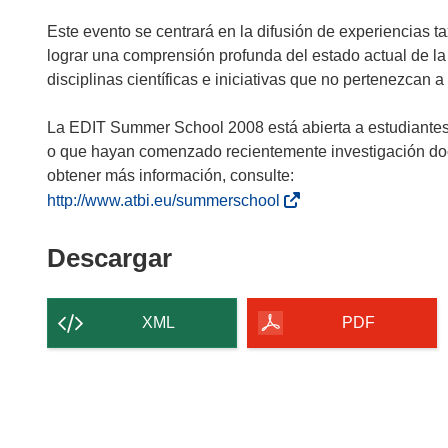
Este evento se centrará en la difusión de experiencias ta
lograr una comprensión profunda del estado actual de la 
disciplinas científicas e iniciativas que no pertenezcan a
La EDIT Summer School 2008 está abierta a estudiante
o que hayan comenzado recientemente investigación doct
obtener más información, consulte:
(
http://www.atbi.eu/summerschool
s
e
Descargar
Descargar
a
el
b
contenido
r
XML
PDF
i
de
r
la
á
página
e
n