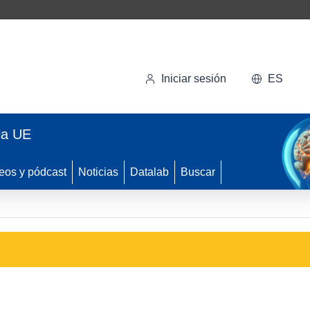
Iniciar sesión
ES
la UE
eos y pódcast
Noticias
Datalab
Buscar