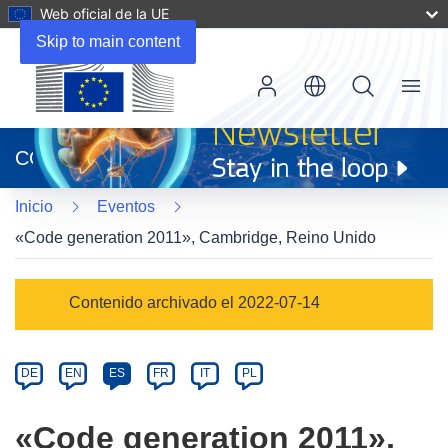
Web oficial de la UE
Skip to main content
Menu
(se
abrirá
CORDIS
en
una
Inicio
Eventos
nueva
ventana)
«Code generation 2011», Cambridge, Reino Unido
Event
Contenido archivado el 2022-07-14
category
Article
DE
EN
ES
FR
IT
PL
available
in
«Code generation 2011»,
the