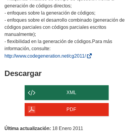
generación de códigos directos;
- enfoques sobre la generación de códigos;
- enfoques sobre el desarrollo combinado (generación de
códigos parciales con códigos parciales escritos
manualmente);
- flexibilidad en la generación de códigos.Para más
información, consulte:
(
http://www.codegeneration.net/cg2011/
s
e
Descargar
Descargar
a
el
b
contenido
r
XML
i
de
r
la
PDF
á
página
e
n
Última actualización:
18 Enero 2011