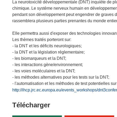
La neurotoxicité développementale (DNT) inquiète de plus
chimique. Le système nerveux humain en développement es
pendant son développement peut engendrer de graves déf
rassemblera plusieurs parties prenantes du monde entier
Elle permettra aussi d'exposer des technologies innovan
Les thèmes traités porteront sur:
- la DNT et les déficits neurologiques;
- la DNT et la législation réglementaire;
- les biomarqueurs et la DNT;
- les interactions gène/environnement;
- les voies moléculaires et la DNT;
- les méthodes alternatives pour les tests sur la DNT;
- l'automatisation et les méthodes de test potentielles s
http://ihcp.jrc.ec.europa.eu/events_workshops/dnt3confe
Télécharger
Télécharger
le