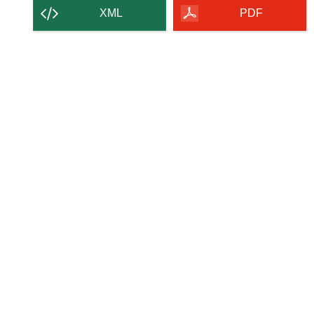
contenu
XML
PDF
de
la
page