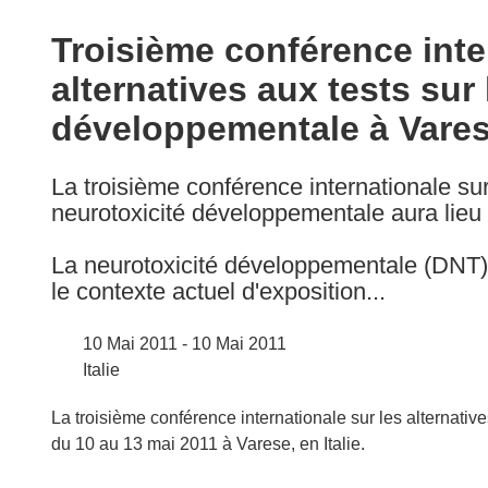
available
in
Troisième conférence inte
the
alternatives aux tests sur 
following
languages:
développementale à Varese
La troisième conférence internationale sur 
neurotoxicité développementale aura lieu 
La neurotoxicité développementale (DNT) i
le contexte actuel d'exposition...
10 Mai 2011 - 10 Mai 2011
Italie
La troisième conférence internationale sur les alternativ
du 10 au 13 mai 2011 à Varese, en Italie.