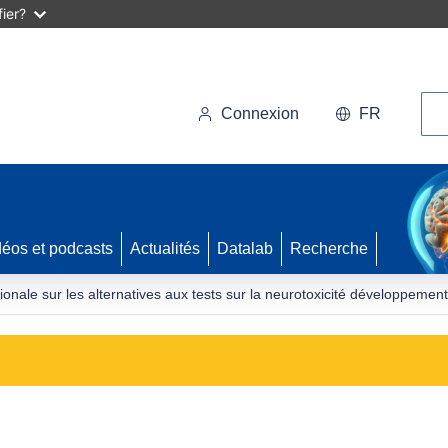
ier?
Rec
Connexion
FR
déos et podcasts
Actualités
Datalab
Recherche
onale sur les alternatives aux tests sur la neurotoxicité développementa