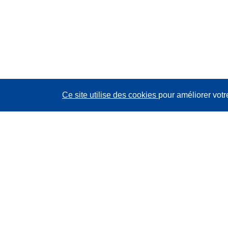
Ce site utilise des cookies
pour améliorer votr
CORDIS - Résultats de la recherche de l’UE
Ce site web est géré par l'
Office des publications de
l’Union européenne
Accessibilité