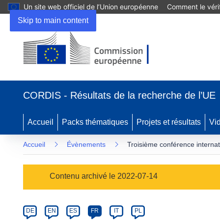
Un site web officiel de l’Union européenne
Comment le vérif
Skip to main content
(s’ouvre
dans
CORDIS - Résultats de la recherche de l’UE
une
nouvelle
fenêtre)
Accueil
Packs thématiques
Projets et résultats
Vi
Accueil
Évènements
Troisième conférence internati
Event
Contenu archivé le 2022-07-14
category
Article
DE
EN
ES
FR
IT
PL