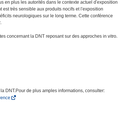
 en plus les autorités dans le contexte actuel d'exposition
t très sensible aux produits nocifs et l'exposition
icits neurologiques sur le long terme. Cette conférence
.
tes concernant la DNT reposant sur des approches in vitro.
ur la DNT.Pour de plus amples informations, consulter:
(
rence
s
’
o
u