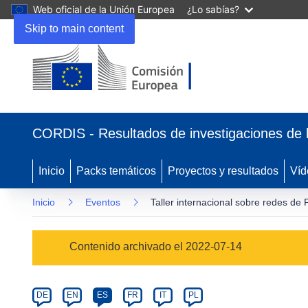
Web oficial de la Unión Europea
¿Lo sabías?
Skip to main content
(se
abrirá
CORDIS - Resultados de investigaciones de 
en
una
nueva
Inicio
Packs temáticos
Proyectos y resultados
Víd
ventana)
Inicio
Eventos
Taller internacional sobre redes de
Event
Contenido archivado el 2022-07-14
category
Article
DE
EN
ES
FR
IT
PL