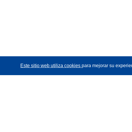
Este sitio web utiliza cookies
para mejorar su experie
CORDIS - Resultados de investigaciones de la UE
La
Oficina de Publicaciones de la Unión Europea
gestiona este sitio web.