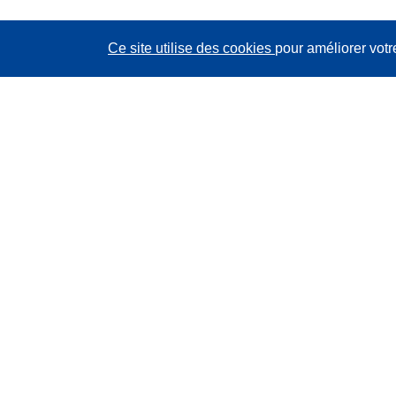
Ce site utilise des cookies
pour améliorer votr
CORDIS - Résultats de la recherche de l’UE
Ce site web est géré par l'
Office des publications de
l’Union européenne
Accessibilité
Classification semi-automatique des projets - Avis sur
l’explicabilité