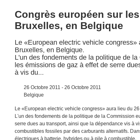
available
in
Congrès européen sur les 
the
Bruxelles, en Belgique
following
languages:
Le «European electric vehicle congress» 
Bruxelles, en Belgique.
L'un des fondements de la politique de l
les émissions de gaz à effet de serre due
à vis du...
26 Octobre 2011 - 26 Octobre 2011
Belgique
Le «European electric vehicle congress» aura lieu du 26
L'un des fondements de la politique de la Commission eu
serre dues au transport, ainsi que la dépendance vis à v
combustibles fossiles par des carburants alternatifs. Da
électriques à batterie, hybrides ou à pile à combustible.