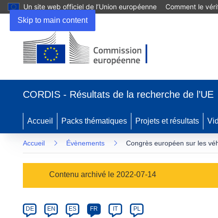
Un site web officiel de l’Union européenne
Comment le vérif
Skip to main content
(s’ouvre
dans
CORDIS - Résultats de la recherche de l’UE
une
nouvelle
fenêtre)
Accueil
Packs thématiques
Projets et résultats
Vi
Accueil
Évènements
Congrès européen sur les véhi
Event
Contenu archivé le 2022-07-14
category
Article
DE
EN
ES
FR
IT
PL