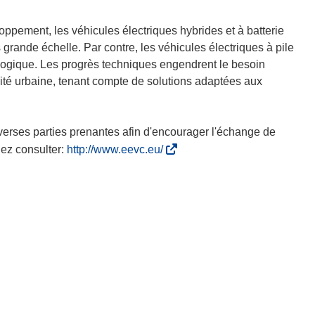
oppement, les véhicules électriques hybrides et à batterie
grande échelle. Par contre, les véhicules électriques à pile
ologique. Les progrès techniques engendrent le besoin
ilité urbaine, tenant compte de solutions adaptées aux
verses parties prenantes afin d'encourager l'échange de
(
lez consulter:
http://www.eevc.eu/
s
’
o
u
v
r
e
d
a