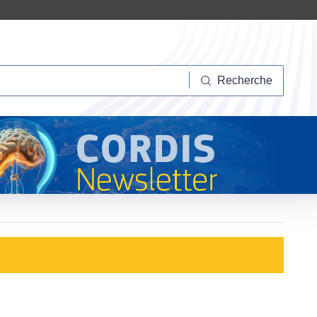
herche
Recherche