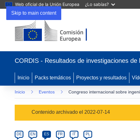
Web oficial de la Unión Europea
¿Lo sabías?
Skip to main content
(se
abrirá
CORDIS - Resultados de investigaciones de 
en
una
nueva
Inicio
Packs temáticos
Proyectos y resultados
Víd
ventana)
Inicio
Eventos
Congreso internacional sobre ingeni
Event
Contenido archivado el 2022-07-14
category
Article
DE
EN
ES
FR
IT
PL