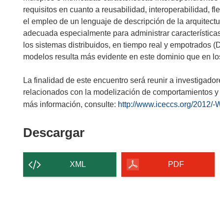
requisitos en cuanto a reusabilidad, interoperabilidad, f
el empleo de un lenguaje de descripción de la arquitectu
adecuada especialmente para administrar característica
los sistemas distribuidos, en tiempo real y empotrados (
modelos resulta más evidente en este dominio que en los
La finalidad de este encuentro será reunir a investigado
relacionados con la modelización de comportamientos y
más información, consulte:
http://www.iceccs.org/2012/-
Descargar
Descargar
el
contenido
XML
PDF
de
la
página