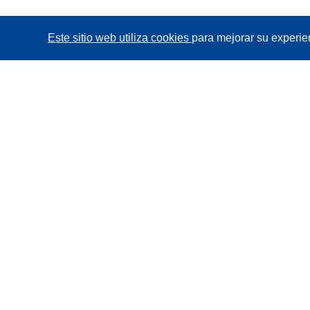
Este sitio web utiliza cookies
para mejorar su experie
CORDIS - Resultados de investigaciones de la UE
La
Oficina de Publicaciones de la Unión Europea
gestiona este sitio web.
Accesibilidad
Clasificación semiautomática de proyectos -
Declaración de explicabilidad