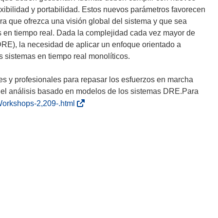
lexibilidad y portabilidad. Estos nuevos parámetros favorecen
ra que ofrezca una visión global del sistema y que sea
s en tiempo real. Dada la complejidad cada vez mayor de
DRE), la necesidad de aplicar un enfoque orientado a
 sistemas en tiempo real monolíticos.
res y profesionales para repasar los esfuerzos en marcha
 el análisis basado en modelos de los sistemas DRE.Para
(
Workshops-2,209-.html
s
e
a
b
r
i
r
á
e