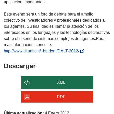
aplicación importantes.
Este evento será un foro de debate para el amplio
colectivo de investigadores y profesionales dedicados a
los agentes. Su finalidad es llamar la atención de los
interesados en los lenguajes y las tecnologías declarativas
sobre el diseño de sistemas complejos de agentes.Para
más información, consulte:
(
http://www.di.unito.it/~baldoni/DALT-2012/
s
e
Descargar
Descargar
a
el
b
contenido
r
XML
i
de
r
la
PDF
á
página
e
n
Última actualización:
4 Enero 2012