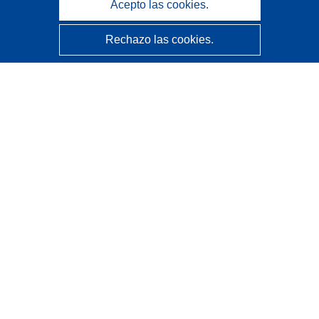
Acepto las cookies.
Rechazo las cookies.
CORDIS - Resultados de investigaciones de la UE
La
Oficina de Publicaciones de la Unión Europea
gestiona este sitio web.
Accesibilidad
Clasificación semiautomática de proyectos - Declaración
de explicabilidad
Póngase en contacto
Contacto con Help Desk
Preguntas más frecuentes
(y sus respuestas)