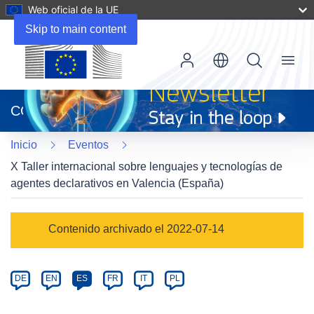
Web oficial de la UE
Skip to main content
Menu
(se
abrirá
CORDIS
en
una
Inicio
Eventos
nueva
ventana)
X Taller internacional sobre lenguajes y tecnologías de
agentes declarativos en Valencia (España)
Event
Contenido archivado el 2022-07-14
category
Article
DE
EN
ES
FR
IT
PL
available
in