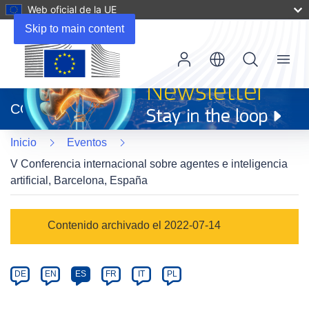
Web oficial de la UE
Skip to main content
Menu
(se
abrirá
CORDIS
en
una
Inicio
Eventos
nueva
ventana)
V Conferencia internacional sobre agentes e inteligencia
artificial, Barcelona, España
Event
Contenido archivado el 2022-07-14
category
Article
DE
EN
ES
FR
IT
PL
available
in