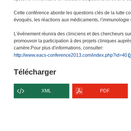
Cette conférence aborde les questions clés de la lutte co
évoqués, les réactions aux médicaments, l'immunologie e
L'événement réunira des cliniciens et des chercheurs sur
promouvoir la participation à des projets cliniques aupr
carrière.Pour plus d'informations, consulter:
(
http://www.eacs-conference2013.com/index.php?id=40
s
’
Télécharger
Télécharger
o
le
u
contenu
v
XML
PDF
r
de
e
la
d
page
a
n