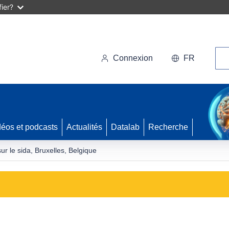
ier?
Rec
Connexion
FR
déos et podcasts
Actualités
Datalab
Recherche
 le sida, Bruxelles, Belgique