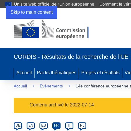
Un site web officiel de l’Union européenne
Comment le vérif
Skip to main content
(s’ouvre
dans
CORDIS - Résultats de la recherche de l’UE
une
nouvelle
fenêtre)
Accueil
Packs thématiques
Projets et résultats
Vi
Accueil
Évènements
14e conférence européenne sur
Event
Contenu archivé le 2022-07-14
category
Article
DE
EN
ES
FR
IT
PL