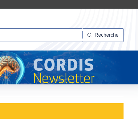
herche
Recherche