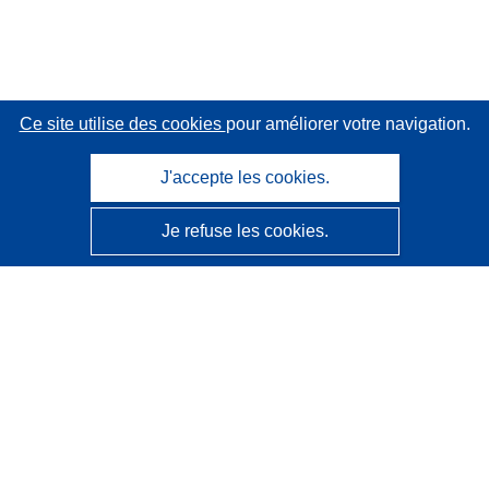
Ce site utilise des cookies
pour améliorer votre navigation.
J'accepte les cookies.
Je refuse les cookies.
CORDIS - Résultats de la recherche de l’UE
Ce site web est géré par l'
Office des publications de
l’Union européenne
Accessibilité
Classification semi-automatique des projets - Avis sur
l’explicabilité