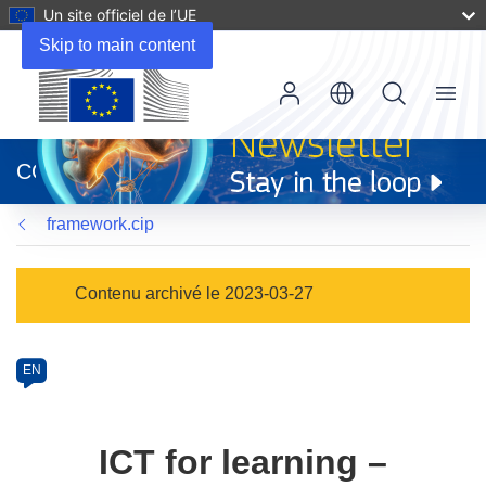
Un site officiel de l’UE
Skip to main content
Menu
(s’ouvre
dans
CORDIS
une
nouvelle
framework.cip
fenêtre)
Programme
Contenu archivé le 2023-03-27
Category
Article
EN
available
in
the
ICT for learning –
following