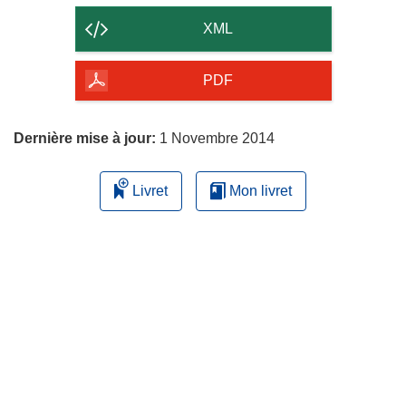
contenu
XML
de
la
PDF
page
Dernière mise à jour:
1 Novembre 2014
Livret
Mon livret