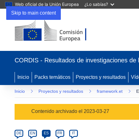
Web oficial de la Unión Europea
¿Lo sabías?
Skip to main content
(se
abrirá
CORDIS - Resultados de investigaciones de 
en
una
nueva
Inicio
Packs temáticos
Proyectos y resultados
Víd
ventana)
Inicio
Proyectos y resultados
framework.et
E
Programme
Contenido archivado el 2023-03-27
Category
Article
DE
EN
ES
FR
IT