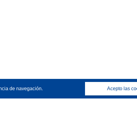
ncia de navegación.
Acepto las co
Póngase en contacto
Contacto con Help Desk