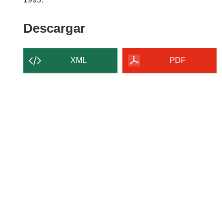
Descargar
Descargar
el
contenido
XML
PDF
de
la
página