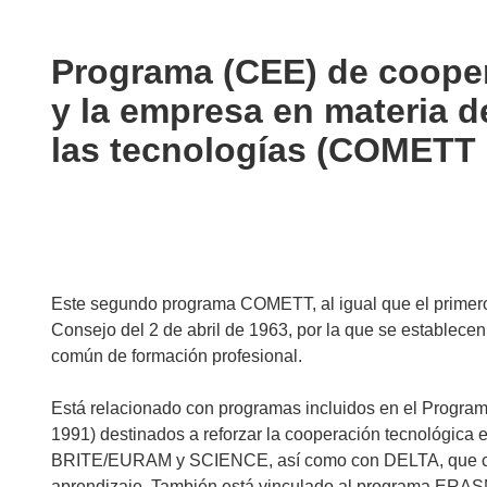
available
in
the
Programa (CEE) de cooper
following
y la empresa en materia 
languages:
las tecnologías (COMETT I
Este segundo programa COMETT, al igual que el primer
Consejo del 2 de abril de 1963, por la que se establecen 
común de formación profesional.
Está relacionado con programas incluidos en el Program
1991) destinados a reforzar la cooperación tecnológica e 
BRITE/EURAM y SCIENCE, así como con DELTA, que cont
aprendizaje. También está vinculado al programa ERASM