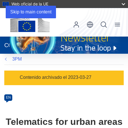
Web oficial de la UE
Skip to main content
Menu
(se
abrirá
CORDIS
en
una
3PM
nueva
ventana)
Programme
Contenido archivado el 2023-03-27
Category
Article
EN
available
in
the
Telematics for urban areas
following