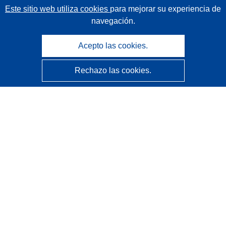
Este sitio web utiliza cookies
para mejorar su experiencia de
navegación.
Acepto las cookies.
Rechazo las cookies.
CORDIS - Resultados de investigaciones de la UE
La
Oficina de Publicaciones de la Unión Europea
gestiona este sitio web.
Accesibilidad
Clasificación semiautomática de proyectos - Declaración
de explicabilidad
Póngase en contacto