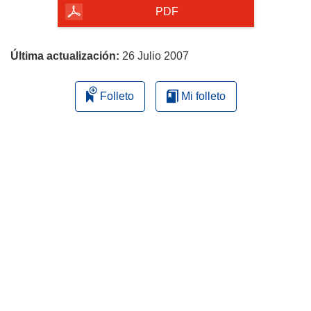
la
PDF
página
Última actualización:
26 Julio 2007
Folleto
Mi folleto