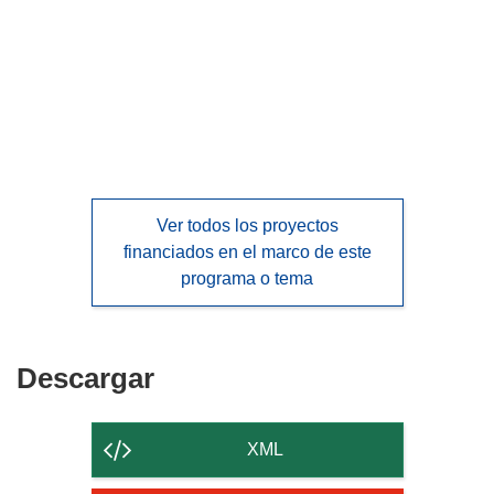
languages:
Ver todos los proyectos
financiados en el marco de este
programa o tema
Descargar
Descargar
el
contenido
XML
de