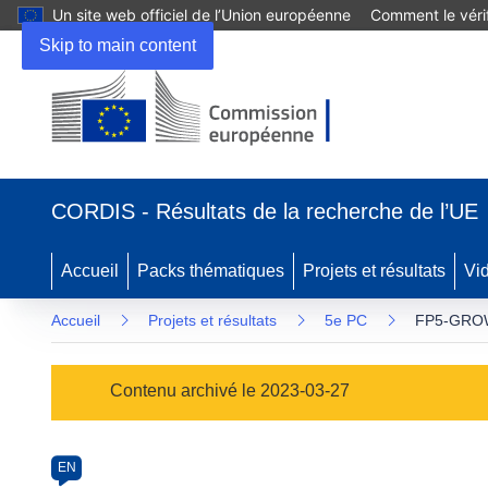
Un site web officiel de l’Union européenne
Comment le vérif
Skip to main content
(s’ouvre
dans
CORDIS - Résultats de la recherche de l’UE
une
nouvelle
fenêtre)
Accueil
Packs thématiques
Projets et résultats
Vi
Accueil
Projets et résultats
5e PC
FP5-GROW
Programme
Contenu archivé le 2023-03-27
Category
Article
EN