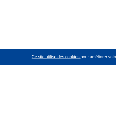
Ce site utilise des cookies
pour améliorer votr
CORDIS - Résultats de la recherche de l’UE
Ce site web est géré par l'
Office des publications de
l’Union européenne