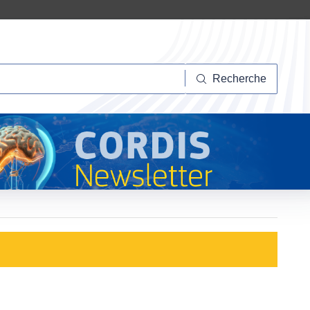
herche
Recherche