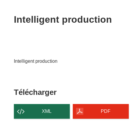
available
in
the
Intelligent production
following
languages:
Intelligent production
Télécharger
Télécharger
le
contenu
XML
PDF
de
la