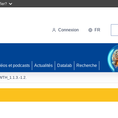
ier?
Rec
Connexion
FR
déos et podcasts
Actualités
Datalab
Recherche
TH_1.1.3.-1.2.