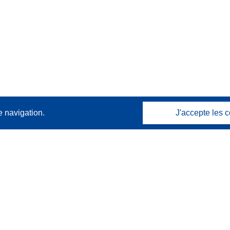
e navigation.
J'accepte les c
Contactez nous
Contacter notre Help Desk
Foire aux questions
(et leurs réponses)